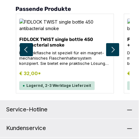
Produktgalerie überspringen
Passende Produkte
FIDLOCK TWIST single bottle 450
FIDL
antibacterial smoke
+ bi
Die Trinkflasche ist speziell für ein magnet-
Die T
mechanisches Flaschenhaltersystem
magne
konzipiert. Sie bietet eine praktische Lösung
biete
für die sichere Befestigung während
Das H
€ 32,00*
€ 36
sportlicher Aktivitäten. Die innovative
Befes
Technologie sorgt für einen stabilen Halt,
ermög
während die Flasche einfach zu handhaben
Herau
Lagernd, 2-3 Werktage Lieferzeit
La
ist.
der Fa
Service-Hotline
Kundenservice