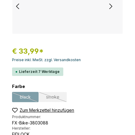
€ 33,99*
Preise inkl. MwSt. zzgl. Versandkosten
Lieferzeit 7 Werktage
auswählen
Farbe
black
smoke
(Diese Option ist zurzeit nicht verfügbar.)
(Diese Option ist zurzeit nicht verfügbar.)
Zum Merkzettel hinzufügen
Produktnummer:
FX-Bike-3803088
Hersteller:
FIDLOCK