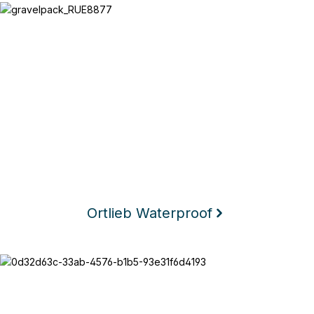
Ortlieb Waterproof
Ortlieb Waterproof
Texlock