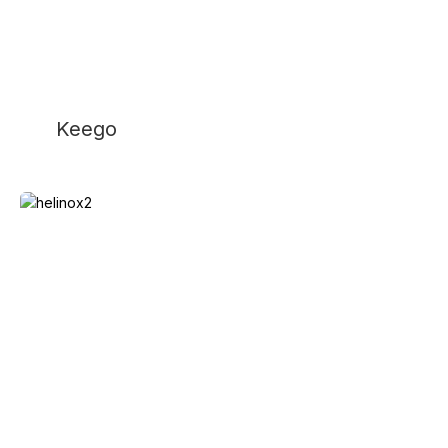
Keego
Helinox