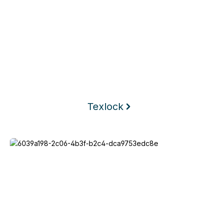
Texlock
Keego