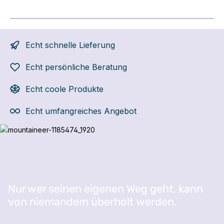
Echt schnelle Lieferung
Echt persönliche Beratung
Echt coole Produkte
Echt umfangreiches Angebot
Bildergalerie überspringen
Nur wer seinen eigenen Weg geht, kann
von niemandem überholt werden.