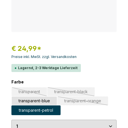
€ 24,99*
Preise inkl. MwSt. zzgl. Versandkosten
Lagernd, 2-3 Werktage Lieferzeit
auswählen
Farbe
transparent
transparent-black
(Diese Option ist zurzeit nicht verfügbar.)
(Diese Option ist zurzeit nicht ver
transparent-blue
transparent-orange
(Diese Option ist zurzeit ni
transparent-petrol
Produkt Anzahl: Gib den gewünschten Wert ein 