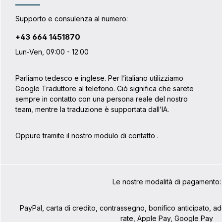
54 gAltezza: 27 cmCirconferenza: 55
cmDiametro: 17 cm Volume: 12 litriPeso:
Supporto e consulenza al numero:
70 gAltezza: 32 cmCirconferenza: 67
cmDiametro: 21 cm Volume: 22 litriPeso:
+43 664 1451870
104 gAltezza: 42 cmCirconferenza: 83
cmDiametro: 26 cm
Lun-Ven, 09:00 - 12:00
Parliamo tedesco e inglese. Per l’italiano utilizziamo
Google Traduttore al telefono. Ciò significa che sarete
sempre in contatto con una persona reale del nostro
team, mentre la traduzione è supportata dall’IA.
Oppure tramite il nostro modulo di contatto
.
Le nostre modalità di pagamento:
PayPal, carta di credito, contrassegno, bonifico anticipato, 
rate, Apple Pay, Google Pay