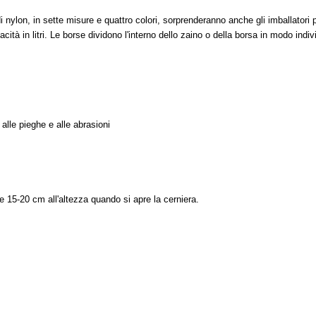
 nylon, in sette misure e quattro colori, sorprenderanno anche gli imballatori più
ità in litri. Le borse dividono l'interno dello zaino o della borsa in modo indiv
alle pieghe e alle abrasioni
re 15-20 cm all'altezza quando si apre la cerniera.