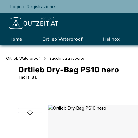
Login
o
Registrazione
Passa alla navigazione principale
Home
Ortlieb Waterproof
Helinox
Ortlieb Waterproof
Sacchi da trasporto
Ortlieb Dry-Bag PS10 nero
Taglia:
3 l.
Salta la galleria di immagini