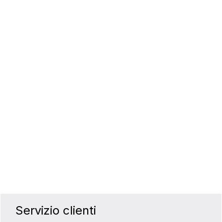
a quantità desiderata o usa i pulsanti p
Servizio clienti