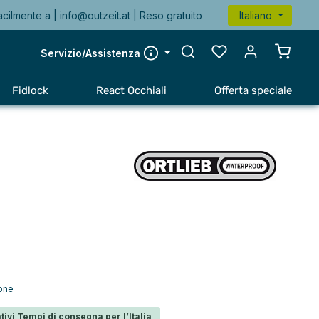
acilmente a |
info@outzeit.at
| Reso gratuito
Italiano
Il carr
Servizio/Assistenza
Fidlock
React Occhiali
Offerta speciale
ione
tivi Tempi di consegna per l’Italia