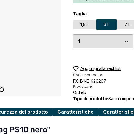
Seleziona
Taglia
1,5 l.
3 l.
7 l.
Quantità del prodo
Aggiungi alla wishlist
Codice prodotto:
FX-BIKE-K20207
Produttore:
Ortlieb
Tipo di prodotto:
Sacco imper
curezza del prodotto
Caratteristiche
Caratteristi
Bag PS10 nero"