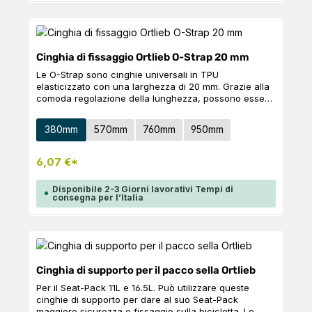
Cinghia di fissaggio Ortlieb O-Strap 20 mm
Le O-Strap sono cinghie universali in TPU
elasticizzato con una larghezza di 20 mm. Grazie alla
comoda regolazione della lunghezza, possono essere
utilizzate in diversi modi per fissare in modo sicuro
qualsiasi attrezzatura alla bicicletta o per altre attività
Seleziona
Taglia
380mm
570mm
760mm
950mm
all'aperto. La lunghezza può essere regolata anche
su entrambe le estremità della cinghia.
6,07 €*
Disponibile 2-3 Giorni lavorativi Tempi di
consegna per l’Italia
Cinghia di supporto per il pacco sella Ortlieb
Per il Seat-Pack 11L e 16.5L. Può utilizzare queste
cinghie di supporto per dare al suo Seat-Pack
maggiore sicurezza e fissaggio sulla bicicletta. Le