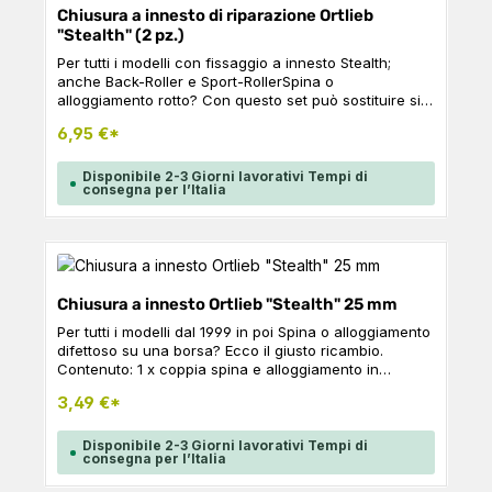
attrezzatura. Dettagli del prodotto: Adatto anche per il
Chiusura a innesto di riparazione Ortlieb
montaggio su telai in carbonio Se gli occhielli filettati
"Stealth" (2 pz.)
non sono al posto giusto, può regolare in modo
flessibile la posizione della borsa Toptube utilizzando
Per tutti i modelli con fissaggio a innesto Stealth;
la piastra di offset disponibile come optional Corpo
anche Back-Roller e Sport-RollerSpina o
della borsa irrigidito Dati tecnici Volume: 1,5 litriPeso:
alloggiamento rotto? Con questo set può sostituire sia
250 gL x A x P: 23 x 12 x 8,5 cmCapacità di carico: 1
la spina che l'alloggiamento (con meccanismo di
kgMateriale: PS33
6,95 €*
apertura). CONTENUTO: 2x coppia di spina e
alloggiamento in plastica, 25 mm, nero
Disponibile 2-3 Giorni lavorativi Tempi di
consegna per l’Italia
Chiusura a innesto Ortlieb "Stealth" 25 mm
Per tutti i modelli dal 1999 in poi Spina o alloggiamento
difettoso su una borsa? Ecco il giusto ricambio.
Contenuto: 1 x coppia spina e alloggiamento in
plastica, 25 mm, nero
3,49 €*
Disponibile 2-3 Giorni lavorativi Tempi di
consegna per l’Italia