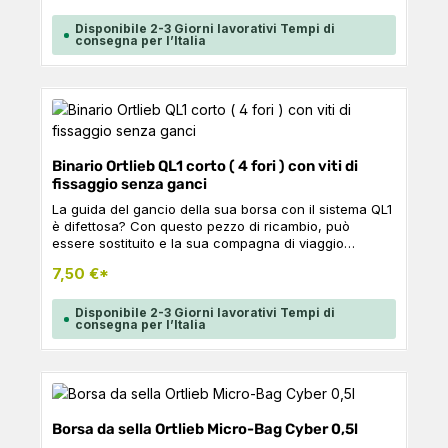
toilette è disponibile anche in abbinamento ai nostri
cubi da imballaggio, per un'organizzazione ottimale
Disponibile 2-3 Giorni lavorativi Tempi di
del suo bagaglio. Nota: La Toiletry Bag può essere
consegna per l’Italia
inserita in una borsa da bicicletta, come un Back-
Roller o un Bike-Packer, in combinazione con il
Packing Cube L O insieme a due Packing Cube S. Il
pacchetto di Toiletry Bag, Packing Cube L e Packing
Cube S non entra completamente in una borsa da
bicicletta. Dettagli del prodotto: Zip bidirezionale
Cinghia interna con chiusura a scatto Maniglia di
Binario Ortlieb QL1 corto ( 4 fori ) con viti di
trasporto Dati tecnici Volume: 5 LPeso: 235
fissaggio senza ganci
gLarghezza superiore: 29 cmLarghezza inferiore: 24
cmAltezza: 15 cmProfondità: 16 cmMateriale: poliestere
La guida del gancio della sua borsa con il sistema QL1
è difettosa? Con questo pezzo di ricambio, può
essere sostituito e la sua compagna di viaggio
preferita è di nuovo pronta all'uso. Per Sport-Roller,
7,50 €*
Sport-Packer con sistema QL1. CONTENUTO: 1x guida
QL1 con viti di fissaggio Dati tecnici Lunghezza: 23
cmDistanza tra i fori: 7,5 - 6,5 - 7,5 cm
Disponibile 2-3 Giorni lavorativi Tempi di
consegna per l’Italia
Borsa da sella Ortlieb Micro-Bag Cyber 0,5l