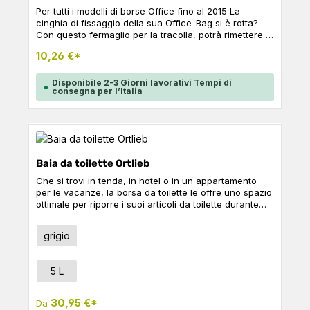
Per tutti i modelli di borse Office fino al 2015 La
cinghia di fissaggio della sua Office-Bag si è rotta?
Con questo fermaglio per la tracolla, potrà rimettere in
funzione la sua Office-Bag in un batter d'occhio.
10,26 €*
CONTENUTO: 3 x viti e 3x dadi 1 x vite D-ring 1 x anello
a D 1 x striscia di fissaggio dell'anello a D 1 x disco
con foro per vite
Disponibile 2-3 Giorni lavorativi Tempi di
consegna per l’Italia
Baia da toilette Ortlieb
Che si trovi in tenda, in hotel o in un appartamento
per le vacanze, la borsa da toilette le offre uno spazio
ottimale per riporre i suoi articoli da toilette durante
qualsiasi viaggio. L'imbottitura in schiuma a tutto tondo
stabilizza la pratica borsa da toilette e protegge
Seleziona
Colore
grigio
anche l'interno dalla pressione esterna. Oltre
all'ampio scomparto principale, vari scomparti a
scorrimento le consentono di organizzare i suoi
Seleziona
Taglia
5 L
utensili. La borsa leggera con specchio integrato può
essere appesa al portasciugamani, allo specchio del
bagno o al lavabo grazie ad un gancio. La borsa da
30,95 €*
Da