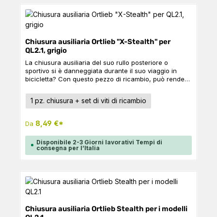
Chiusura ausiliaria Ortlieb "X-Stealth" per
QL2.1, grigio
La chiusura ausiliaria del suo rullo posteriore o
sportivo si è danneggiata durante il suo viaggio in
bicicletta? Con questo pezzo di ricambio, può rendere
la sua borsa di nuovo adatta al turismo. Per tutti i
Back-Rollers e Sport-Rollers con sistema QL2.1.
Seleziona
Colore
1 pz. chiusura + set di viti di ricambio
Contenuto: 1 x chiusura ausiliaria da 25 mm in
plastica, 1 x set di viti intercambiabili
8,49 €*
Da
Disponibile 2-3 Giorni lavorativi Tempi di
consegna per l’Italia
Chiusura ausiliaria Ortlieb Stealth per i modelli