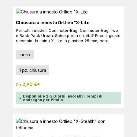
Chiusura a innesto Ortlieb "X-Lite
Per tutti i modelli Commuter-Bag, Commuter-Bag Two
e Rack-Pack Urban. Spina persa o rotta? Ecco il giusto
ricambio. 1x spina X-Lite in plastica 25 mm, nera
Seleziona
Colore
nero
Seleziona
Taglia
1 pz. chiusura
2,90 €*
Da
Disponibile 2-3 Giorni lavorativi Tempi di
consegna per l’Italia