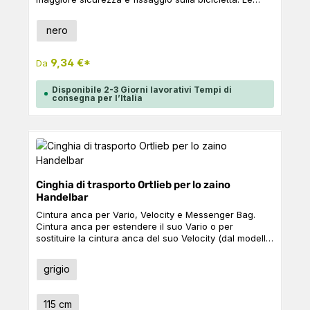
cinghie forniscono un sostegno supplementare alla
borsa e impediscono che la borsa cada se la
Seleziona
Colore
nero
distribuzione del carico è sfavorevole. Contenuto: 1x
cinghia di supporto Può trovare un video su come
fissare la cinghia di supporto su YouTube.
9,34 €*
Da
Disponibile 2-3 Giorni lavorativi Tempi di
consegna per l’Italia
Cinghia di trasporto Ortlieb per lo zaino
Handelbar
Cintura anca per Vario, Velocity e Messenger Bag.
Cintura anca per estendere il suo Vario o per
sostituire la cintura anca del suo Velocity (dal modello
2020) o della sua Messenger Bag (dal modello 2022)
Contenuto: 1x cintura anca
Seleziona
Colore
grigio
Seleziona
Taglia
115 cm