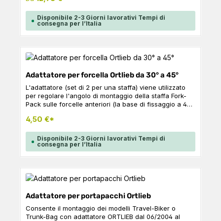
Disponibile 2-3 Giorni lavorativi Tempi di
consegna per l’Italia
Adattatore per forcella Ortlieb da 30° a 45°
L'adattatore (set di 2 per una staffa) viene utilizzato
per regolare l'angolo di montaggio della staffa Fork-
Pack sulle forcelle anteriori (la base di fissaggio a 45
gradi diventa di 30 gradi) e quindi impedisce alle
4,50 €*
borse di entrare in contatto con la ruota o i raggi.
Montando i due elementi angolari, è possibile
aumentare la distanza tra il pacchetto forcella e la
Disponibile 2-3 Giorni lavorativi Tempi di
consegna per l’Italia
ruota anteriore - questo riduce il rischio di contatto
con i raggi se la base di fissaggio è posizionata in
modo sfavorevole sulla forcella.
Adattatore per portapacchi Ortlieb
Consente il montaggio dei modelli Travel-Biker o
Trunk-Bag con adattatore ORTLIEB dal 06/2004 al