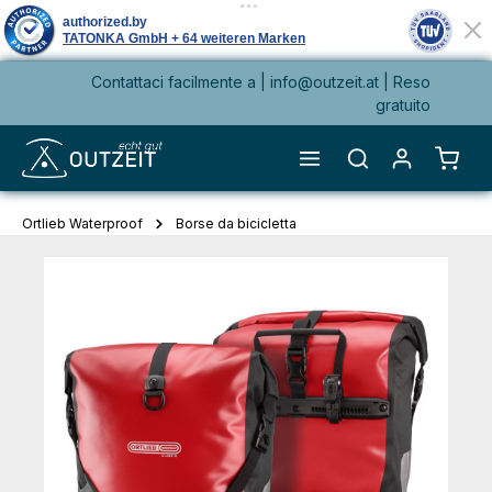
Contattaci facilmente a |
info@outzeit.at
| Reso
nuto principale
gratuito
Il ca
Ortlieb Waterproof
Borse da bicicletta