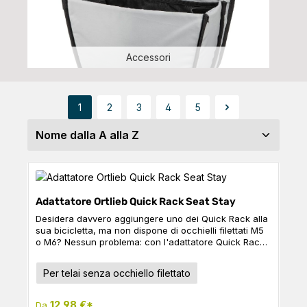
Accessori
1
2
3
4
5
Pagina
Pagina
Pagina
Pagina
Pagina
Adattatore Ortlieb Quick Rack Seat Stay
Desidera davvero aggiungere uno dei Quick Rack alla
sua bicicletta, ma non dispone di occhielli filettati M5
o M6? Nessun problema: con l'adattatore Quick Rack
Seat Stay Adapter, un innovativo portapacchi può
essere fissato in modo sicuro e protetto ai foderi della
Seleziona
Colore
Per telai senza occhiello filettato
sua bicicletta. Nota: Non è adatto ai telai in carbonio!
12,98 €*
Da