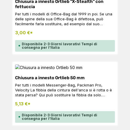
Chiusura a innesto Ortlieb "X-Stealth" con
fettuccia
Per tutti i modelli di Office-Bag dal 1999 in poi. Se una
delle spine della sua Office-Bag è difettosa, può
facilmente farla sostituire, ad esempio dal suo
calzolaio. Contenuto: 1 x tappo, fettuccia da 25 mm da
3,00 €*
cucire
Disponibile 2-3 Giorni lavorativi Tempi di
consegna per l’Italia
Chiusura a innesto Ortlieb 50 mm
Per tutti i modelli Messenger-Bag, Packman Pro,
Velocity La fibbia della cintura dell'anca si è rotta o è
stata persa? Qui può sostituire la fibbia da solo.
Contenuto: 1 x fibbia in plastica (spina e
5,13 €*
alloggiamento), 50 mm, nero
Disponibile 2-3 Giorni lavorativi Tempi di
consegna per l’Italia