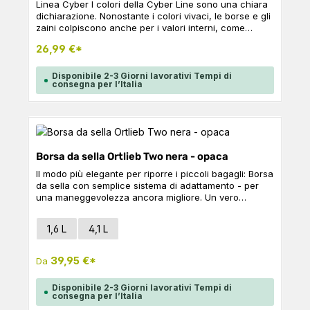
Linea Cyber I colori della Cyber Line sono una chiara
dichiarazione. Nonostante i colori vivaci, le borse e gli
zaini colpiscono anche per i valori interni, come
l'impermeabilità. Micro-Bag Mimimalismo al massimo -
26,99 €*
questo è il motto della borsa da sella ultraleggera per
bici da strada e mountain bike - con semplice sistema
di adattamento. Quando ogni grammo conta nei tour
Disponibile 2-3 Giorni lavorativi Tempi di
consegna per l’Italia
sportivi, la Micro-Bag è la scelta perfetta. Qui troverà
spazio per una camera d'aria di ricambio, attrezzi o
materiale di primo soccorso e simili, in uno spazio
ridottissimo. Dati tecnici Volume: 0,5 litri Peso: 120 g L
x A x P: 12 x 7 x 12 cm Nota bene: Non adatto ai
reggisella in carbonio e alle selle in carbonio!
Borsa da sella Ortlieb Two nera - opaca
Il modo più elegante per riporre i piccoli bagagli: Borsa
da sella con semplice sistema di adattamento - per
una maneggevolezza ancora migliore. Un vero
classico di ORTLIEB in una nuova versione: questa
borsa è così pratica da essere un must-have per ogni
Seleziona
Versione
1,6 L
4,1 L
tour in bicicletta! La versione piccola da 1,6 litri della
Saddle-Bag Two impermeabile (ideale per bici da
strada e mountain bike) può essere utilizzata per
39,95 €*
Da
riporre una camera d'aria di ricambio e un attrezzo
tascabile, ad esempio. Nella versione grande da 4,1
Disponibile 2-3 Giorni lavorativi Tempi di
litri, offre quasi lo stesso spazio di un piccolo zaino -
consegna per l’Italia
rendendola la borsa aggiuntiva ideale se ha molti