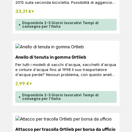
2015 sulla seconda bicicletta. Possibilità di aggancio
laterale di borse da bici con sistema Quick-Lock1,
33,21 €*
Quick-Lock2 o Quick-Lock2.1; bloccabile.
NOTA:L'ADATTATORE NON È ADATTO ALLE E-BIKE
CON BATTERIA SOTTO IL PORTAPACCHI E ALLE BORSE
Disponibile 2-3 Giorni lavorativi Tempi di
consegna per l’Italia
CON ADATTATORE PORTAPACCHI. Dati tecnici Peso:
470 gL x A x P: 23 x 10 x 17 cmMateriale: Poliammide
Anello di tenuta in gomma Ortlieb
Per tutti i modelli di sacchi d'acqua, sacchetti d'acqua
e cinture d'acqua fino al 1998 Il suo trasportatore
d'acqua perde? Nessun problema, con questo anello
di tenuta in gomma tutto è di nuovo pronto per l'uso.
2,99 €*
CONTENUTO: 1x anello di tenuta in gomma
Disponibile 2-3 Giorni lavorativi Tempi di
consegna per l’Italia
Attacco per tracolla Ortlieb per borsa da ufficio