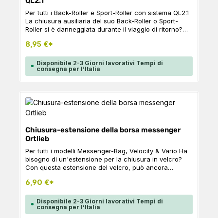
QL2.1
Per tutti i Back-Roller e Sport-Roller con sistema QL2.1
La chiusura ausiliaria del suo Back-Roller o Sport-
Roller si è danneggiata durante il viaggio di ritorno?
Con questo pezzo di ricambio, può rendere la sua
8,95 €*
borsa di nuovo adatta al turismo. Contenuto: 1 x
chiusura ausiliaria da 25 mm in plastica 1 x set di viti
intercambiabili
Disponibile 2-3 Giorni lavorativi Tempi di
consegna per l’Italia
Chiusura-estensione della borsa messenger
Ortlieb
Per tutti i modelli Messenger-Bag, Velocity & Vario Ha
bisogno di un'estensione per la chiusura in velcro?
Con questa estensione del velcro, può ancora
imballare correttamente il suo zaino, anche se non è
6,90 €*
più impermeabile.
Disponibile 2-3 Giorni lavorativi Tempi di
consegna per l’Italia