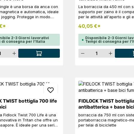
ingle è una borsa da anca con
La borraccia da 450 ml con s
magnetica e automatica, ideale
supporto per zaino è il comp
a jogging. Protegge in modo
per le attività all'aperto e gli 
e lo smartphone da acqua,
sportivi. Può essere facilmen
 €*
40,05 €*
olvere, grazie alla chiusura
agganciata allo zaino, in mo
dello scomparto principale. La
sempre a portata di mano del
 TWIST 450 inclusa nella
rinfrescante. Il design ben st
ibile 2-3 Giorni lavorativi
Disponibile 2-3 Giorni lav
di consegna per l’Italia
Tempi di consegna per l’I
 può essere trasportata
assicura una facile manipola
nte grazie alla base TWIST
trasporto sicuro, mentre la c
ità del prodotto: inserisci la quantità d
Quantità del pro
 Il posizionamento della
robusta garantisce la durata.
 sul fianco assicura una
tà comoda e una corsa
ata. La borsa dispone anche di
arto aggiuntivo al centro e di
 laterale con zip per un
apido alle chiavi o agli snack.
 in vita è dotata di una
 FIDLOCK, che consente una
ertura e
 TWIST bottiglia 700 life
FIDLOCK TWIST bottigli
CaratteristicheScomparto
ici
antibatterica + base bi
e impermeabile al 100 % con tre
agneti a chiusuraautomaticaBase
ia Fidlock Twist 700 Life è una
borraccia da 750 ml con sist
grataper il trasporto di una
innovativa in Tritan che offre un
portaborraccia magnetico-m
nsapore. È ideale per una serie
per telai di biciclette
Scompartoaggiuntivocon
, dalla vita in città agli
per un accesso rapido, ad