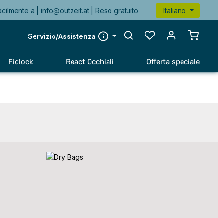
acilmente a |
info@outzeit.at
| Reso gratuito
Italiano
Il carr
Servizio/Assistenza
Fidlock
React Occhiali
Offerta speciale