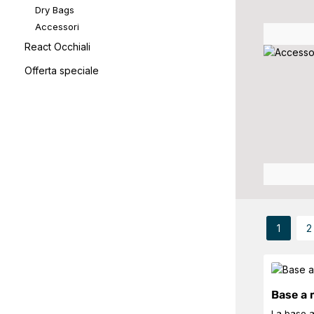
Dry Bags
Accessori
React Occhiali
Offerta speciale
1
2
Pagina
P
Base a
La base 