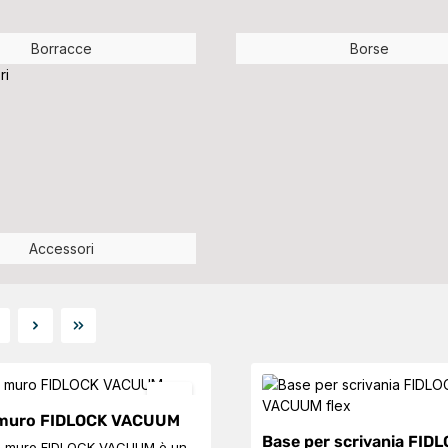
Borracce
Borse
Accessori
agina
 muro FIDLOCK VACUUM
Base per scrivania FID
a muro FIDLOCK VACUUM è un