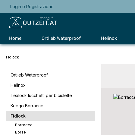
Login
o
Registrazione
Passa alla navigazione principale
Home
Ortlieb Waterproof
Helinox
Fidlock
Ortlieb Waterproof
Helinox
Texlock lucchetti per biciclette
Keego Borracce
Fidlock
Borracce
Borse