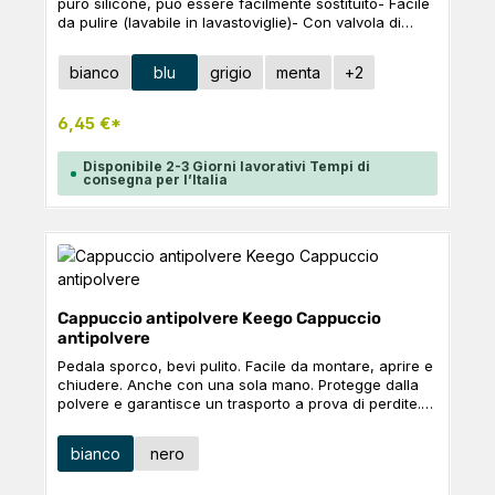
puro silicone, può essere facilmente sostituito- Facile
se viene pulito in modo non conforme alle istruzioni
da pulire (lavabile in lavastoviglie)- Con valvola di
per l'uso. Se non esegue questa operazione, non si
chiusura auto-chiudente. Ciò significa che non è più
verificherà alcuna abrasione.
necessario toccare il bocchino per aprire o chiudere
Seleziona
Colore
bianco
blu
grigio
menta
+
2
il biberon - basta esercitare una pressione sul biberon
dall'esterno- Consente di bere senza contatto, con
una sola mano e in modo rapido- Nota: per un
6,45 €*
trasporto a prova di perdite o per i tour più selvaggi in
MTB, consigliamo anche il nostro tappo antipolvere
Disponibile 2-3 Giorni lavorativi Tempi di
consegna per l’Italia
Cappuccio antipolvere Keego Cappuccio
antipolvere
Pedala sporco, bevi pulito. Facile da montare, aprire e
chiudere. Anche con una sola mano. Protegge dalla
polvere e garantisce un trasporto a prova di perdite.
Realizzato in puro silicone. Il tappo protettivo KEEGO è
il complemento perfetto per il suo tappo KEEGO
Seleziona
Colore
bianco
nero
EasyClean.
(Questa opzione non è al momento disponibile.)