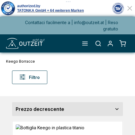
Contattaci facilmente a |
info@outzeit.at
| Reso
nuto principale
gratuito
Il ca
Keego Borracce
Filtro