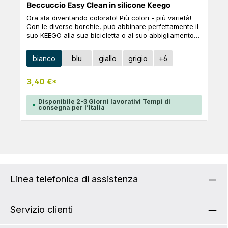
Beccuccio Easy Clean in silicone Keego
Ora sta diventando colorato! Più colori - più varietà!
Con le diverse borchie, può abbinare perfettamente il
suo KEEGO alla sua bicicletta o al suo abbigliamento
preferito. La manopola è realizzata in puro silicone
alimentare, fa bene ai denti ed è incredibilmente
Seleziona
Colore
bianco
blu
giallo
grigio
+
6
facile da pulire. Grazie alla valvola, la bottiglia si apre
quando la schiaccia e le permette di bere
rapidamente con una sola mano.
3,40 €*
Disponibile 2-3 Giorni lavorativi Tempi di
consegna per l’Italia
Linea telefonica di assistenza
Servizio clienti