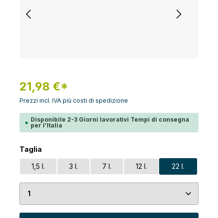
21,98 €*
Prezzi incl. IVA più costi di spedizione
Disponibile 2-3 Giorni lavorativi Tempi di consegna
per l’Italia
Seleziona
Taglia
1,5 l.
3 l.
7 l.
12 l.
22 l.
Quantità del prodotto: inserisci la quantità desid