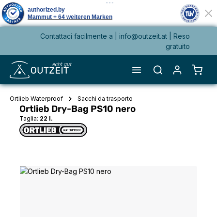
Contattaci facilmente a |
info@outzeit.at
| Reso
nuto principale
gratuito
Il ca
Ortlieb Waterproof
Sacchi da trasporto
Ortlieb Dry-Bag PS10 nero
Taglia:
22 l.
Salta la galleria di immagini