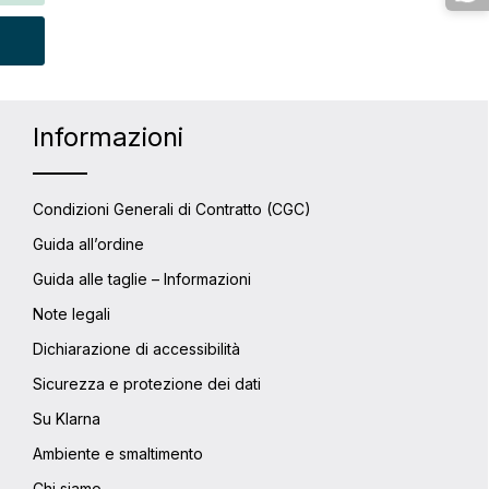
azie
er aumentare o diminuire la quantità.
siderata o usa i pulsanti per aumentare 
to: inserisci la quantità desiderata o u
zip e,
viaggi
 Una
k-
Informazioni
re
n
 Il
Condizioni Generali di Contratto (CGC)
agli
Guida all’ordine
r il
Guida alle taglie – Informazioni
Note legali
Dichiarazione di accessibilità
Sicurezza e protezione dei dati
Su Klarna
Ambiente e smaltimento
Chi siamo