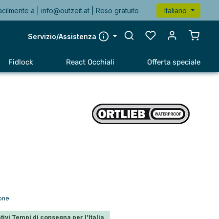
acilmente a |
info@outzeit.at
| Reso gratuito
Italiano
Il carr
Servizio/Assistenza
Fidlock
React Occhiali
Offerta speciale
ione
tivi Tempi di consegna per l’Italia