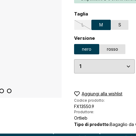
Seleziona
Taglia
L
M
S
(Questa opzione non è al mom
Seleziona
Versione
nero
rosso
Quantità del prodo
Aggiungi alla wishlist
Codice prodotto:
FX13550.9
Produttore:
Ortlieb
Tipo di prodotto:
Bagaglio da 