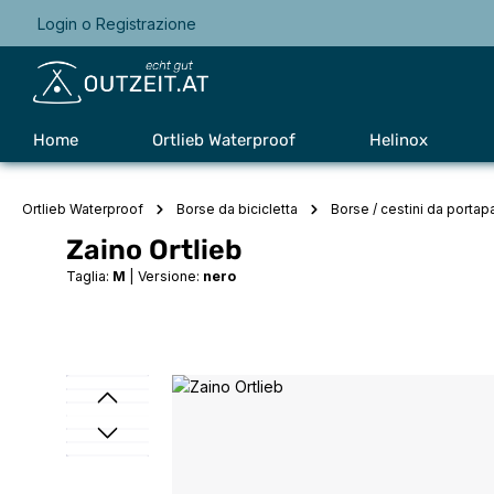
Login
o
Registrazione
Passa alla navigazione principale
Home
Ortlieb Waterproof
Helinox
Ortlieb Waterproof
Borse da bicicletta
Borse / cestini da portap
Zaino Ortlieb
Taglia:
M
|
Versione:
nero
Salta la galleria di immagini