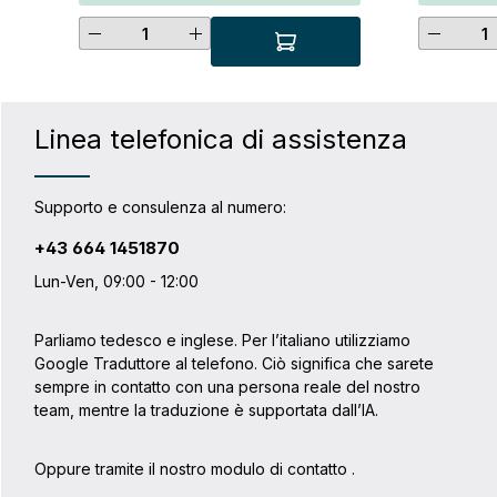
LPeso: 315 gL x A x P: 31,5 x 25,5 x 15,5
in abbiname
Quantità del prodotto: inserisci l
Quanti
cm Materiale: Poliestere
imballaggi
ottimale de
Toiletry Ba
borsa da b
Roller o un
combinazio
Linea telefonica di assistenza
insieme a d
pacchetto 
L e Packin
completame
Supporto e consulenza al numero:
bicicletta. D
bidireziona
+43 664 1451870
chiusura a 
Dati tecnic
Lun-Ven, 09:00 - 12:00
gLarghezza
inferiore: 
cmProfondi
Parliamo tedesco e inglese. Per l’italiano utilizziamo
poliestere
Google Traduttore al telefono. Ciò significa che sarete
sempre in contatto con una persona reale del nostro
team, mentre la traduzione è supportata dall’IA.
Oppure tramite il nostro modulo di contatto
.