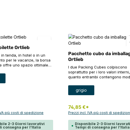
oilette Ortlieb
Pacchetto cubo da imballa
 in tenda, in hotel o in un
Ortlieb
to per le vacanze, la borsa
 le offre uno spazio ottimale
I due Packing Cubes colpiscono
i suoi articoli da toilette
soprattutto per i loro valori interni,
lsiasi viaggio. L'imbottitura
iona
e
quanto entrambi contengono model
a tutto tondo stabilizza la
piegatura brevettati che rendono
sa da toilette e protegge
l'imballaggio senza pieghe e sen
Seleziona
Colore
erno dalla pressione esterna.
grigio
iona
ingombro un gioco da ragazzi. C
mpio scomparto principale,
volume di sei litri, il Packing Cube
rti a scorrimento le
ideale per trasportare camicie o
di organizzare i suoi
*
magliette. Il volume di dodici litri d
74,85 €*
a borsa leggera con specchio
Packing Cube L permette di trasp
 IVA più costi di spedizione
Prezzi incl. IVA più costi di spedizio
può essere appesa al
con facilità giacche, maglioni, sc
amani, allo specchio del
pantaloni durante i suoi viaggi. La
bile 2-3 Giorni lavorativi
Disponibile 2-3 Giorni lavorati
 lavabo grazie ad un gancio.
del gruppo è la Toiletry Bag, che 
i consegna per l’Italia
Tempi di consegna per l’Italia
 toilette è disponibile anche