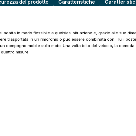
curezza del prodotto
Caratteristiche
Caratteristi
si adatta in modo flessibile a qualsiasi situazione e, grazie alle sue dim
sere trasportata in un rimorchio o può essere combinata con i rulli poster
n compagno mobile sulla moto. Una volta tolto dal veicolo, la comoda tra
 quattro misure.