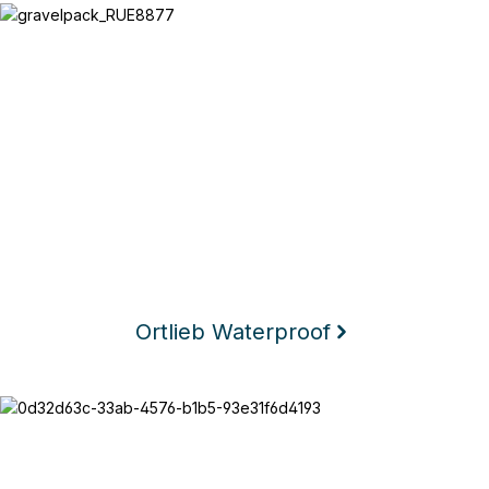
Ortlieb Waterproof
Ortlieb Waterproof
Texlock