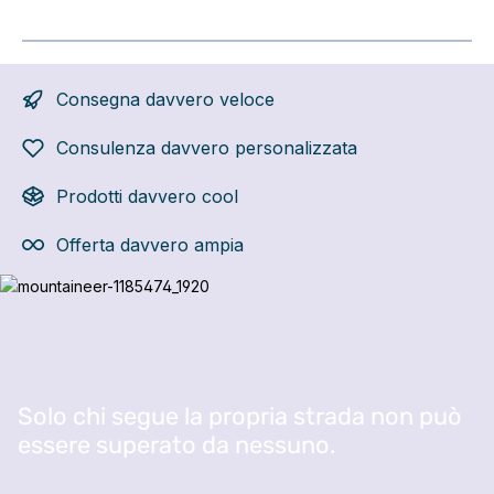
Consegna davvero veloce
Consulenza davvero personalizzata
Prodotti davvero cool
Offerta davvero ampia
Salta la galleria di immagini
Solo chi segue la propria strada non può
essere superato da nessuno.