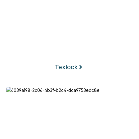
Texlock
Keego