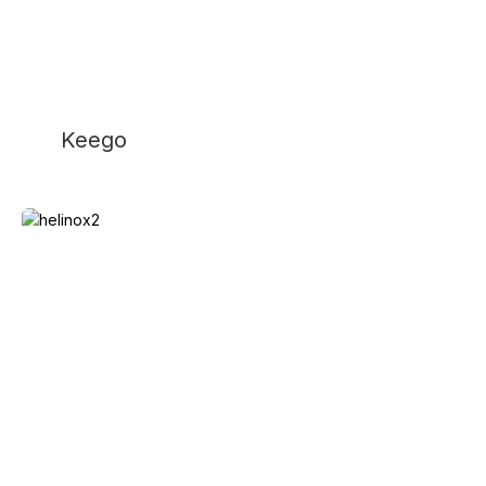
Keego
Helinox