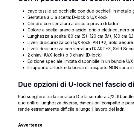
cavo tessile ad occhiello con due occhielli in metall
Serratura a U a scelta: D-lock o U/X-lock
Cilindro con serratura a disco a prova di ladro
Colore a scelta: arancio acido, grigio elettrico, nero
Lunghezza a scelta: 80 cm (S), 120 cm (M), 160 cm (L)
Livelli di sicurezza con U/X-lock: ART*2, Sold Secure
Livelli di sicurezza con serratura D: ART*3, Sold Se
2 chiavi (U/X-lock) o 3 chiavi (D-lock)
Edizione speciale limitata disponibile in un bundle U/X
Il supporto U-lock e la borsa di trasporto NON sono in
Due opzioni di U-lock nel fascio di
Può scegliere tra la serratura D e la serratura U/X.
Il bundl
due grilli di lunghezza diversa, dimensioni compatte e pes
rende estremamente difficile e lungo il lavoro dei ladri.
Avvertenze