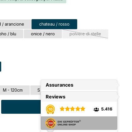
d / arancione
chateau / rosso
ho / blu
onice / nero
polvere di stelle
(Questa opzione non è al 
momento disponibile.)
M - 120cm
S - 80cm
tto: inserisci la quantità desiderata o u
Nel carrello