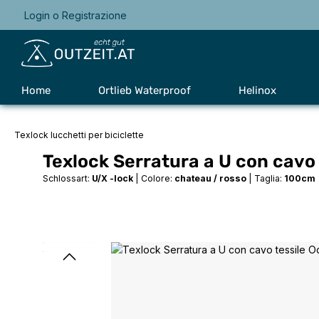
Login
o
Registrazione
Passa alla navigazione principale
Home
Ortlieb Waterproof
Helinox
Texlock lucchetti per biciclette
Texlock Serratura a U con cavo 
Schlossart:
U/X -lock
|
Colore:
chateau / rosso
|
Taglia:
100cm
Salta la galleria di immagini