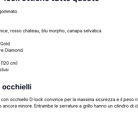
o gommato
 onice, rosso chateau, blu morpho, canapa selvatica
 Gold
cure Diamond
 (120 cm)
clusi
 occhielli
e con occhiello D-lock convince per la massima sicurezza e il peso r
o ancora minore. Entrambe le serrature a grillo hanno un
cilindro di 