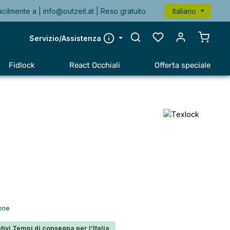
acilmente a |
info@outzeit.at
| Reso gratuito
Italiano
Il carr
Servizio/Assistenza
Fidlock
React Occhiali
Offerta speciale
ione
tivi Tempi di consegna per l’Italia