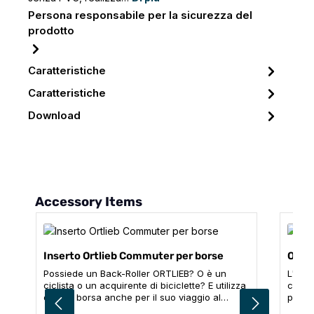
Persona responsabile per la sicurezza del
prodotto
Caratteristiche
Caratteristiche
Download
Salta la galleria dei prodotti
Accessory Items
Inserto Ortlieb Commuter per borse
Ortli
Possiede un Back-Roller ORTLIEB? O è un
L'inse
ciclista o un acquirente di biciclette? E utilizza
casa 
questa borsa anche per il suo viaggio al
per il
lavoro? Allora questa borsa fa al caso suo!
penne