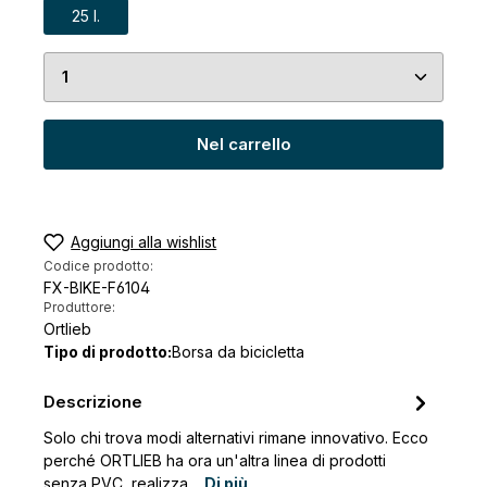
25 l.
Quantità del prodotto: inserisci la quantità desid
Nel carrello
Aggiungi alla wishlist
Codice prodotto:
FX-BIKE-F6104
Produttore:
Ortlieb
Tipo di prodotto:
Borsa da bicicletta
Descrizione
Solo chi trova modi alternativi rimane innovativo. Ecco
perché ORTLIEB ha ora un'altra linea di prodotti
senza PVC, realizza…
Di più