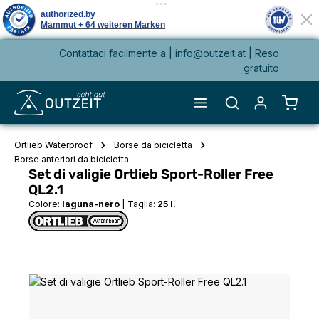
Contattaci facilmente a |
info@outzeit.at
| Reso
nuto principale
gratuito
Il ca
Ortlieb Waterproof
Borse da bicicletta
Borse anteriori da bicicletta
Set di valigie Ortlieb Sport-Roller Free
QL2.1
Colore:
laguna-nero
|
Taglia:
25 l.
Salta la galleria di immagini