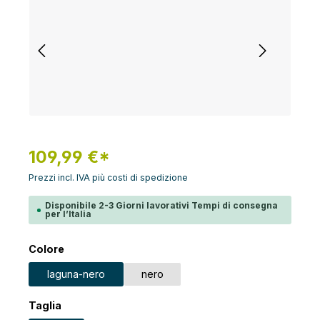
109,99 €*
Prezzi incl. IVA più costi di spedizione
Disponibile 2-3 Giorni lavorativi Tempi di consegna
per l’Italia
Seleziona
Colore
laguna-nero
nero
Seleziona
Taglia