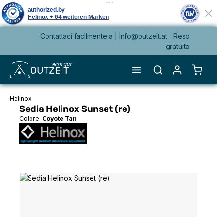
Contattaci facilmente a |
info@outzeit.at
| Reso
nuto principale
gratuito
Il ca
Helinox
Sedia Helinox Sunset (re)
Colore:
Coyote Tan
Salta la galleria di immagini