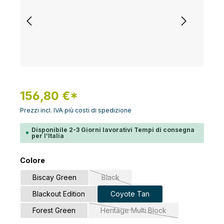
156,80 €*
Prezzi incl. IVA più costi di spedizione
Disponibile 2-3 Giorni lavorativi Tempi di consegna
per l’Italia
Seleziona
Colore
Biscay Green
Black
(Questa opzione non è al momento disp
Blackout Edition
Coyote Tan
Forest Green
Heritage Multi Block
(Questa opzione non è al mome