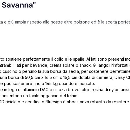
x Savanna"
a e più ampia rispetto alle nostre altre poltrone ed è la scelta perf
to sostiene perfettamente il collo e le spalle. Ai lati sono presenti mo
ntrambi i lati per bevande, crema solare o snack. Gli angoli rinforzati
cuscino o persino la sua borsa da sedia, per sostenere perfettamen
na borsa di 50,5 cm x 16,5 cm x 16,5 cm dotata di cerniera, Daisy Ch
to e può sostenere fino a 145 kg quando è montato.
de in lega di alluminio DAC e i mozzi brevettati in resina di nylon uni
e consentono un facile aggancio del telaio.
0D riciclato e certificato Bluesign è abbastanza robusto da resistere a