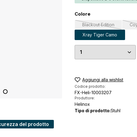
Seleziona
Colore
Blackout Edition
Coy
(Questa opzione non 
Xray Tiger Camo
Quantità del prodo
Aggiungi alla wishlist
Codice prodotto:
FX-Heli-10003207
Produttore:
Helinox
Tipo di prodotto:
Stuhl
curezza del prodotto