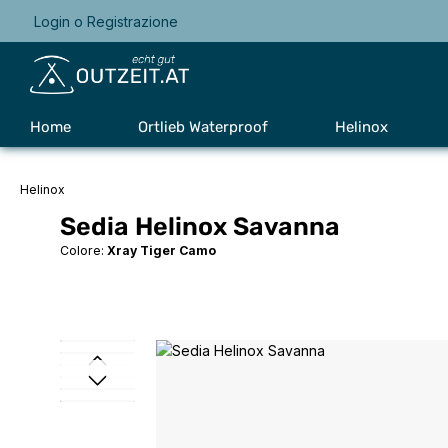
Login
o
Registrazione
Passa alla navigazione principale
Home
Ortlieb Waterproof
Helinox
Helinox
Sedia Helinox Savanna
Colore:
Xray Tiger Camo
Salta la galleria di immagini