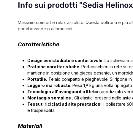
Info sui prodotti "Sedia Helino
Massimo comfort e relax assoluto. Questa poltrona è più alt
portabevande o ai braccioli.
Caratteristiche
Design ben studiato e confortevole.
Lo schienale al
Pratiche caratteristiche.
Portabicchieri in rete su e
mantiene in posizione una giacca pesante, un morbido 
Portatile.
Telaio compatto e pieghevole. Si ripone in u
Leggero ma robusto
. Pesa 1,9 kg una volta ripiega
Tecnologia all'avanguardia
Il telaio anodizzato ver
Montaggio semplice .
Gli elastici presenti nelle ast
Tessuti riciclati ad alte prestazioni
Il poliestere 60
e traspirabilità.
Materiali