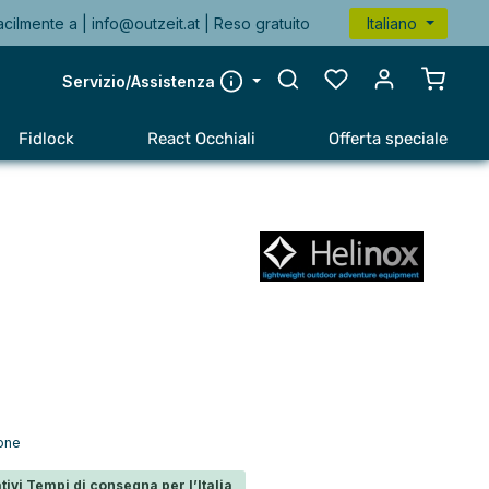
acilmente a |
info@outzeit.at
| Reso gratuito
Italiano
Il carr
Servizio/Assistenza
Fidlock
React Occhiali
Offerta speciale
ione
tivi Tempi di consegna per l’Italia