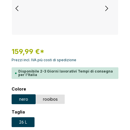
159,99 €*
Prezzi incl. IVA più costi di spedizione
Disponibile 2-3 Giorni lavorativi Tempi di consegna
per l’Italia
Seleziona
Colore
nero
rooibos
Seleziona
Taglia
26 L