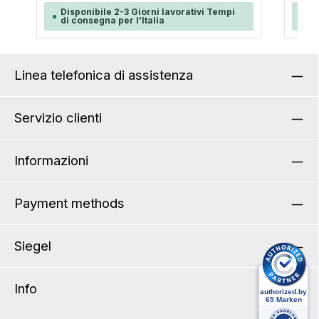
uno s
Disponibile 2-3 Giorni lavorativi Tempi
Di
di consegna per l’Italia
di
rete c
ordina
trasp
come u
prodot
Linea telefonica di assistenza
tecni
del f
cmMat
Servizio clienti
siste
delle
il mon
monta
Informazioni
utili
suppo
di un se
Payment methods
monta
modo 
Siegel
Info