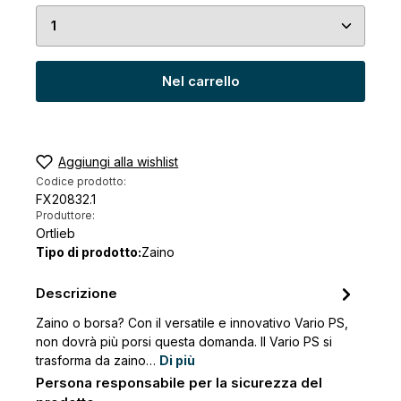
Quantità del prodotto: inserisci la quantità desid
Nel carrello
Aggiungi alla wishlist
Codice prodotto:
FX20832.1
Produttore:
Ortlieb
Tipo di prodotto:
Zaino
Descrizione
Zaino o borsa? Con il versatile e innovativo Vario PS,
non dovrà più porsi questa domanda. Il Vario PS si
trasforma da zaino…
Di più
Persona responsabile per la sicurezza del