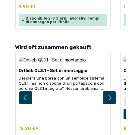
massim
sistem
9,90 €*
16,2
- e via! Conte
con vi
Disponibile 2-3 Giorni lavorativi Tempi
Di
massi
di consegna per l’Italia
di
Salta la galleria dei prodotti
Wird oft zusammen gekauft
Ortlieb QL3.1 - Set di montaggio
Ortli
Desidera una borsa con un semplice sistema
La bo
QL3.1, ma non dispone di un portapacchi con
(borsa
borchie QL3.1 integrate? Nessun problema,
una b
perché con questo set di montaggio può
recars
facilmente fissare la sua borsa QL3.1 a un
Adatt
Sele
Colo
R
portapacchi standard con un diametro
la bor
massimo del tubo di 10 mm. Basta avvitare il
con un
sistema di trasporto QL3.1 sul suo portapacchi
in PU
p
- e via! Contenuto: 1 x Set di montaggio QL3.1
imperm
con viti e inserti per portapacchi con diametro
Quick
16,20 €*
89,9
massimo del tubo di 10 mm
veloc
fissa