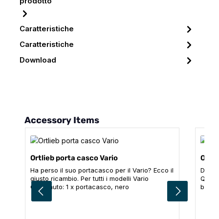
prodotto
Caratteristiche
Caratteristiche
Download
Salta la galleria dei prodotti
Accessory Items
Ortlieb porta casco Vario
Ortli
Ha perso il suo portacasco per il Vario? Ecco il
Desid
giusto ricambio. Per tutti i modelli Vario
QL3.1
Contenuto: 1 x portacasco, nero
borch
perch
facilm
porta