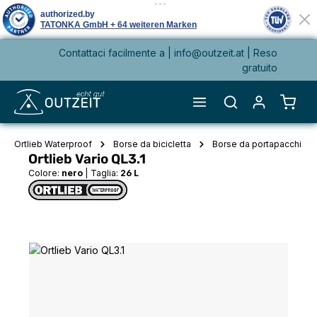
Contattaci facilmente a |
info@outzeit.at
| Reso
nuto principale
gratuito
Il ca
Ortlieb Waterproof
Borse da bicicletta
Borse da portapacchi
Ortlieb Vario QL3.1
Colore:
nero
|
Taglia:
26 L
Salta la galleria di immagini