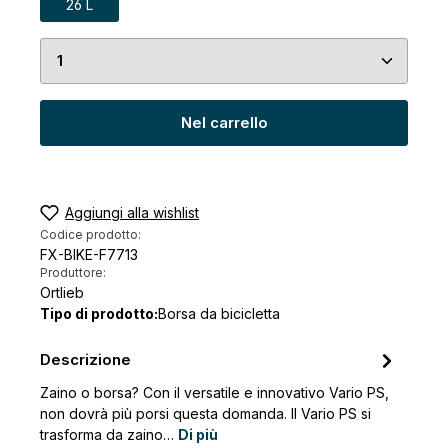
26 L
Quantità del prodotto: inserisci la quantità desid
Nel carrello
Aggiungi alla wishlist
Codice prodotto:
FX-BIKE-F7713
Produttore:
Ortlieb
Tipo di prodotto:
Borsa da bicicletta
Descrizione
Zaino o borsa? Con il versatile e innovativo Vario PS,
non dovrà più porsi questa domanda. Il Vario PS si
trasforma da zaino…
Di più