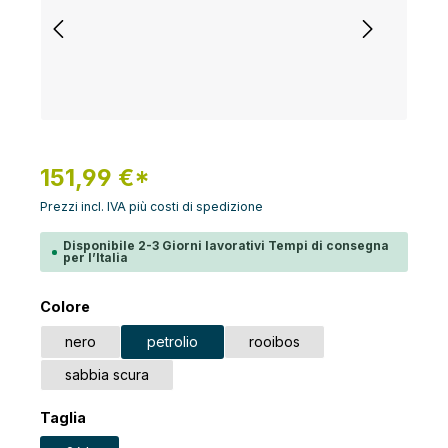
151,99 €*
Prezzi incl. IVA più costi di spedizione
Disponibile 2-3 Giorni lavorativi Tempi di consegna
per l’Italia
Seleziona
Colore
nero
petrolio
rooibos
sabbia scura
Seleziona
Taglia