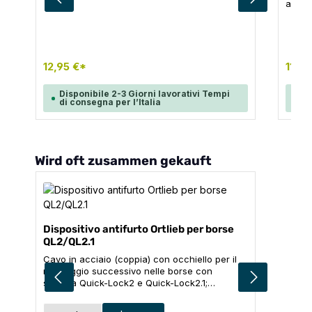
maggiore, può semplicemente sostituirli con i
adatt
ganci da 20 mm di ORTLIEB (non è possibile
diame
utilizzare inserti). CONTENUTO: 2x ganci a
sostit
scatto QL2.1 (20 mm) con maniglia regolabile
(non è
CONTENUTO: 2x mo
con m
12,95 €*
11,95
Disponibile 2-3 Giorni lavorativi Tempi
Di
di consegna per l’Italia
di
Salta la galleria dei prodotti
Wird oft zusammen gekauft
Dispositivo antifurto Ortlieb per borse
QL2/QL2.1
Cavo in acciaio (coppia) con occhiello per il
montaggio successivo nelle borse con
sistema Quick-Lock2 e Quick-Lock2.1;
versione corta per Sport-Roller, Sport-Packer,
Gravel-Pack, E-Mate, Vario, City-Biker;
Seleziona
Taglia