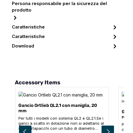
Persona responsabile per la sicurezza del
prodotto
Caratteristiche
Caratteristiche
Download
Salta la galleria dei prodotti
Accessory Items
Gancio Ortlieb QL2.1 con maniglia, 20
mm
Ganci
regol
Per tutti i modelli con sistema QL2 e QL2.1.Se i
ganci a scatto in dotazione non si adattano al
Per tu
suo portapacchi con un tubo di diametro
caso i