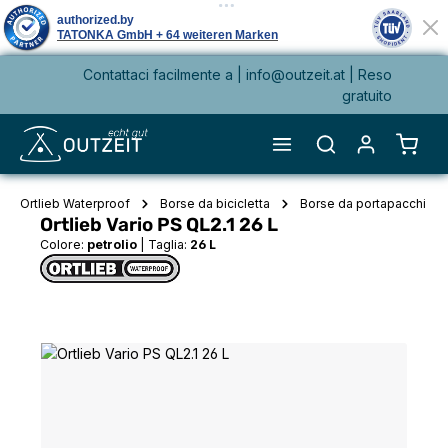
Contattaci facilmente a |
info@outzeit.at
| Reso
nuto principale
gratuito
Il ca
Ortlieb Waterproof
Borse da bicicletta
Borse da portapacchi
Ortlieb Vario PS QL2.1 26 L
Colore:
petrolio
|
Taglia:
26 L
Salta la galleria di immagini