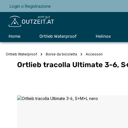
Login
o
Registrazione
Passa alla navigazione principale
Home
Ortlieb Waterproof
Helinox
Ortlieb Waterproof
Borse da bicicletta
Accessori
Ortlieb tracolla Ultimate 3-6, 
Salta la galleria di immagini