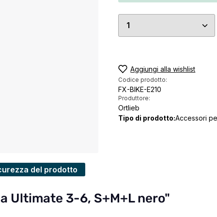
Quantità del prodo
Aggiungi alla wishlist
Codice prodotto:
FX-BIKE-E210
Produttore:
Ortlieb
Tipo di prodotto:
Accessori pe
curezza del prodotto
lla Ultimate 3-6, S+M+L nero"