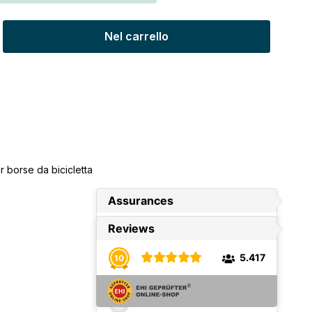
tto: inserisci la quantità desiderata o u
Nel carrello
r borse da bicicletta