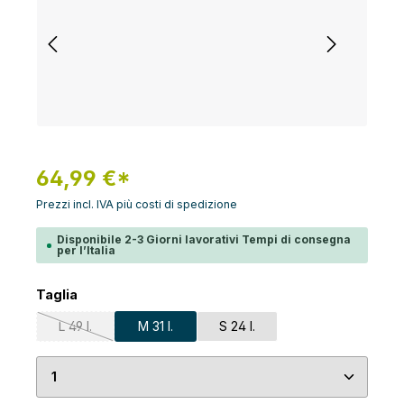
64,99 €*
Prezzi incl. IVA più costi di spedizione
Disponibile 2-3 Giorni lavorativi Tempi di consegna
per l’Italia
Seleziona
Taglia
L 49 l.
M 31 l.
S 24 l.
(Questa opzione non è al momento disponibile.)
Quantità del prodotto: inserisci la quantità desid