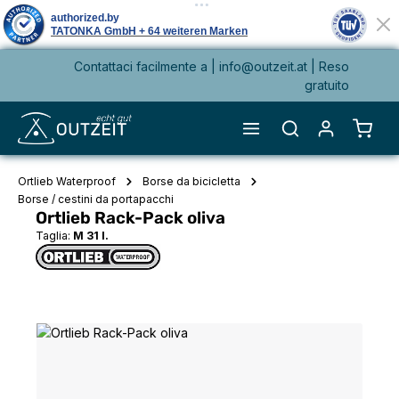
Contattaci facilmente a |
info@outzeit.at
| Reso
nuto principale
gratuito
Il ca
Ortlieb Waterproof
Borse da bicicletta
Borse / cestini da portapacchi
Ortlieb Rack-Pack oliva
Taglia:
M 31 l.
Salta la galleria di immagini