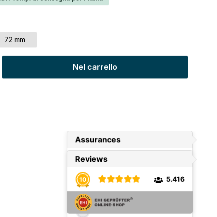
72 mm
tto: inserisci la quantità desiderata o u
Nel carrello