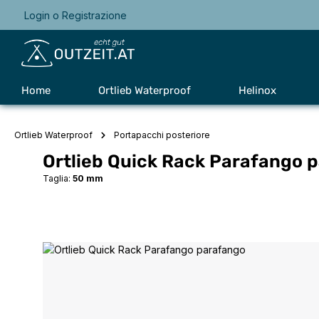
Login
o
Registrazione
Passa alla navigazione principale
Home
Ortlieb Waterproof
Helinox
Ortlieb Waterproof
Portapacchi posteriore
Ortlieb Quick Rack Parafango 
Taglia:
50 mm
Salta la galleria di immagini