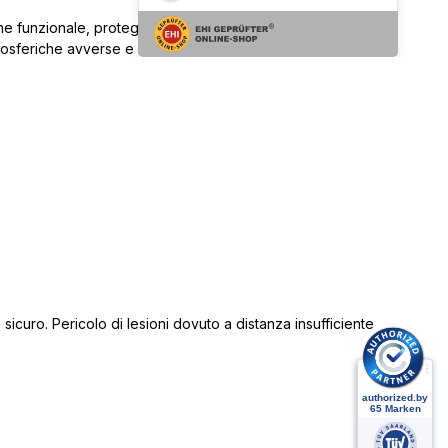
ne funzionale, proteggendo la sua bicicletta, le sue borse
atmosferiche avverse e la rende ancora più flessibile. Tre
sicuro. Pericolo di lesioni dovuto a distanza insufficiente