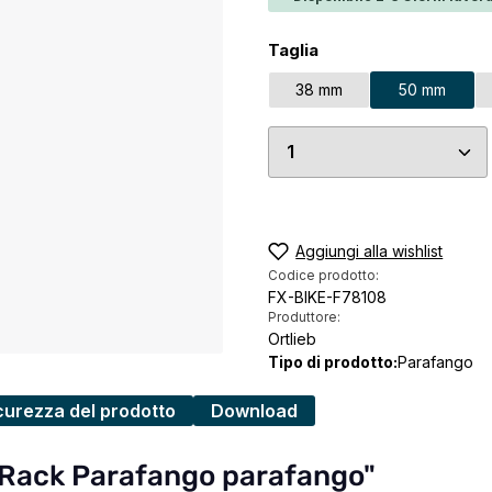
Seleziona
Taglia
38 mm
50 mm
Quantità del prodo
Aggiungi alla wishlist
Codice prodotto:
FX-BIKE-F78108
Produttore:
Ortlieb
Tipo di prodotto:
Parafango
curezza del prodotto
Download
ck Rack Parafango parafango"