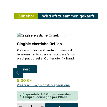
Zubehör
Wird oft zusammen gekauft
Salta la galleria dei prodotti
Cinghie elastiche Ortlieb
Può sostituire facilmente i gommini di
tensionamento strappati sul parafango
o sul pacco sella. Contenuto: 4x bande
elastiche di colore nero
Seleziona
Colore
nero
5,00 €*
Prezzi incl. IVA più costi di spedizione
Disponibile 2-3 Giorni lavorativi
Tempi di consegna per l’Italia
Quantità del prodotto: inserisci l