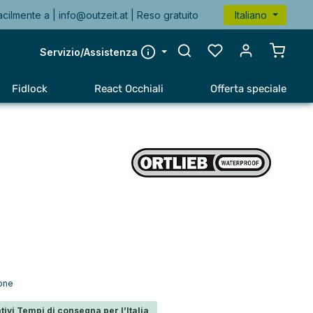
acilmente a |
info@outzeit.at
| Reso gratuito
Italiano
Il carr
Servizio/Assistenza
Fidlock
React Occhiali
Offerta speciale
ione
tivi Tempi di consegna per l’Italia