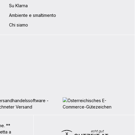
Su Klarna
Ambiente e smaltimento
Chi siamo
ne. **
etta a