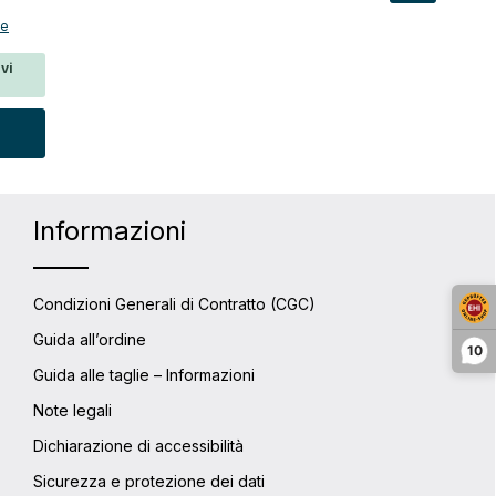
cesso
ne
 da
vi
er aumentare o diminuire la quantità.
siderata o usa i pulsanti per aumentare 
to: inserisci la quantità desiderata o u
Informazioni
Condizioni Generali di Contratto (CGC)
Guida all’ordine
10
Guida alle taglie – Informazioni
Note legali
Dichiarazione di accessibilità
Sicurezza e protezione dei dati