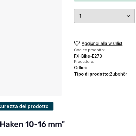
Quantità del prodo
Aggiungi alla wishlist
Codice prodotto:
FX-Bike-E273
Produttore:
Ortlieb
Tipo di prodotto:
Zubehör
curezza del prodotto
.2 Haken 10-16 mm"