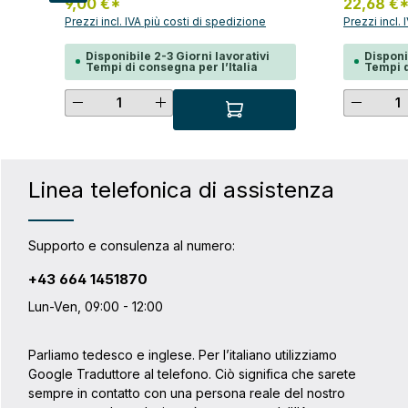
9,00 €*
22,68 €
chiusura QL2.2 non è solo compatibile
bloccare e
con le borse con il sistema QL2.2, ma
Prezzi incl. IVA più costi di spedizione
compatibile
Prezzi incl.
può anche essere adattato alle borse
tubo; in c
con sistemi più vecchi. Con un
adatto anc
Disponibile 2-3 Giorni lavorativi
Disponi
Tempi di consegna per l’Italia
Tempi d
intervallo di regolazione di 10-18 mm, il
l'accesso r
gancio di chiusura inferiore QL2.2 è più
borsa da sc
Quantità del prodotto: inserisci l
Quanti
flessibile di qualche millimetro rispetto
casco. Consegna: due lucchetti con
ai suoi predecessori. Inoltre, convince
chiavi ugua
per il rivestimento antigraffio sui punti di
contatto.
Linea telefonica di assistenza
Supporto e consulenza al numero:
+43 664 1451870
Lun-Ven, 09:00 - 12:00
Parliamo tedesco e inglese. Per l’italiano utilizziamo
Google Traduttore al telefono. Ciò significa che sarete
sempre in contatto con una persona reale del nostro