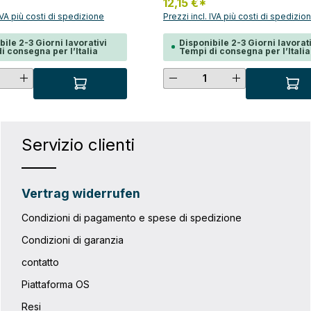
*
12,15 €*
 aprire con una chiave;
anche per assicurare contro l'ac
 fino a 16 mm di diametro del
 IVA più costi di spedizione
Prezzi incl. IVA più costi di spedizio
rapido al contenuto di una borsa
ombinazione con E124/E125 è
scooter o per fissare un casco
he per assicurare contro
bile 2-3 Giorni lavorativi
Disponibile 2-3 Giorni lavorati
i consegna per l’Italia
Tempi di consegna per l’Italia
apido al contenuto di una
ooter o per fissare un
a quantità desiderata o usa i pulsanti p
tà del prodotto: inserisci la quantità de
Quantità del prodot
li
Servizio clienti
Vertrag widerrufen
Condizioni di pagamento e spese di spedizione
Condizioni di garanzia
contatto
Piattaforma OS
Resi