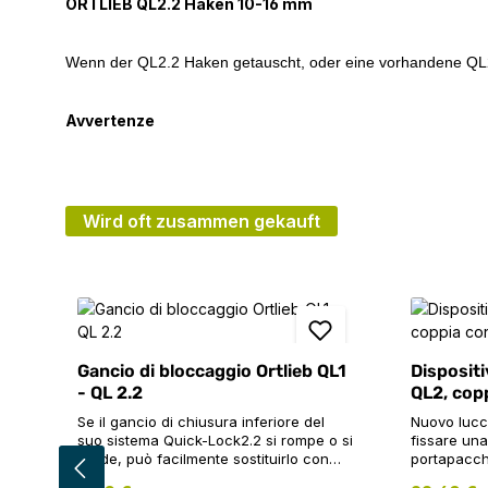
ORTLIEB QL2.2 Haken 10-16 mm
Wenn der QL2.2 Haken getauscht, oder eine vorhandene QL2.1-
Avvertenze
Wird oft zusammen gekauft
Salta la galleria dei prodotti
Gancio di bloccaggio Ortlieb QL1
Disposit
- QL 2.2
QL2, cop
Se il gancio di chiusura inferiore del
Nuovo lucc
suo sistema Quick-Lock2.2 si rompe o si
fissare una
perde, può facilmente sostituirlo con
portapacchi
questo ricambio. Tuttavia, il gancio di
senza attre