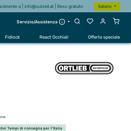
acilmente a |
info@outzeit.at
| Reso gratuito
Italiano
Il carr
Servizio/Assistenza
Fidlock
React Occhiali
Offerta speciale
ione
tivi Tempi di consegna per l’Italia