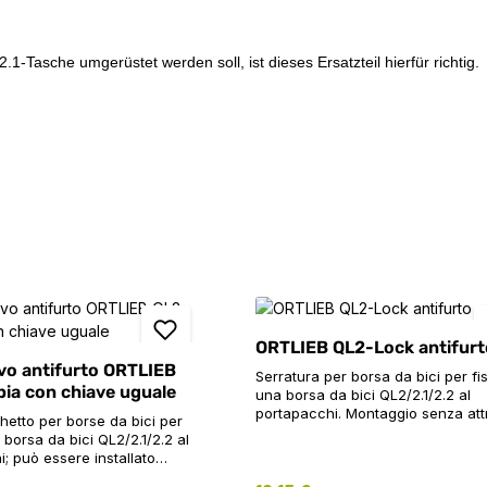
Tasche umgerüstet werden soll, ist dieses Ersatzteil hierfür richtig.
ORTLIEB QL2-Lock antifurt
ivo antifurto ORTLIEB
Serratura per borsa da bici per fi
pia con chiave uguale
una borsa da bici QL2/2.1/2.2 al
portapacchi. Montaggio senza attr
hetto per borse da bici per
Facile e veloce da bloccare/sblo
 borsa da bici QL2/2.1/2.2 al
con una chiave. Compatibile fino 
; può essere installato
diametro del tubo ø 16 mm. In
zzi; facile e veloce da
combinazione con E124/E125, è a