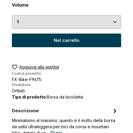
Seleziona
Volume
Quantità del prodotto: inserisci la quantità desid
Nel carrello
Aggiungi alla wishlist
Codice prodotto:
FX-Bike-F9675
Produttore:
Ortlieb
Tipo di prodotto:
Borsa da bicicletta
Descrizione
Minimalismo al massimo: questo è il motto della borsa
da sella ultraleggera per bici da corsa e mountain
bike, dotata di un…
Di più