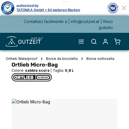
Contattaci facilmente a |
info@outzeit.at
| Reso
nuto principale
gratuito
Il ca
Ortlieb Waterproof
Borse da bicicletta
Borse sottosella
Ortlieb Micro-Bag
Colore:
sabbia scura
|
Taglia:
0,8 L
Salta la galleria di immagini