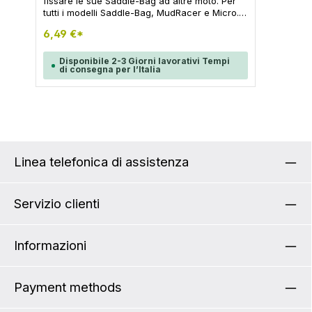
fissare le sue Saddle-Bag ad altre moto. Per
tutti i modelli Saddle-Bag, MudRacer e Micro.
Non adatto ai reggisella in carbonio e alle
6,49 €*
selle in carbonio! Contenuto: 1x set di
montaggio per borse da sella, viti incluse
Disponibile 2-3 Giorni lavorativi Tempi
di consegna per l’Italia
Linea telefonica di assistenza
Servizio clienti
Informazioni
Payment methods