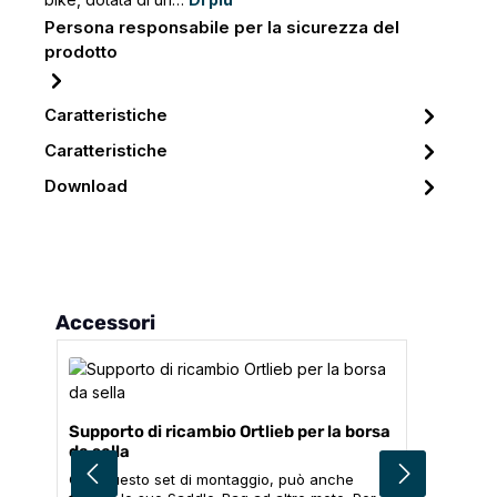
Persona responsabile per la sicurezza del
prodotto
Caratteristiche
Caratteristiche
Download
Salta la galleria dei prodotti
Accessori
Supporto di ricambio Ortlieb per la borsa
da sella
Con questo set di montaggio, può anche