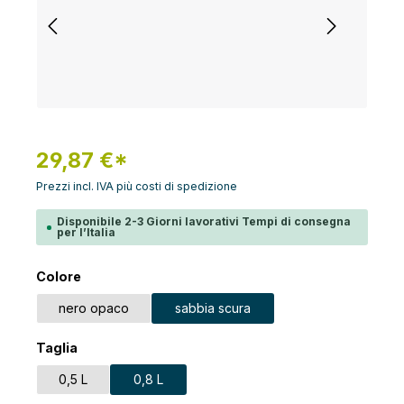
29,87 €*
Prezzi incl. IVA più costi di spedizione
Disponibile 2-3 Giorni lavorativi Tempi di consegna
per l’Italia
Seleziona
Colore
nero opaco
sabbia scura
Seleziona
Taglia
0,5 L
0,8 L