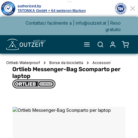
Contattaci facilmente a |
info@outzeit.at
| Reso
nuto principale
gratuito
Il ca
Ortlieb Waterproof
Borse da bicicletta
Accessori
Ortlieb Messenger-Bag Scomparto per
laptop
Salta la galleria di immagini