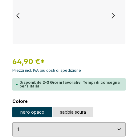
64,90 €*
Prezzi incl. IVA più costi di spedizione
Disponibile 2-3 Giorni lavorativi Tempi di consegna
per l’Italia
Seleziona
Colore
nero opaco
sabbia scura
Quantità del prodotto: inserisci la quantità desid