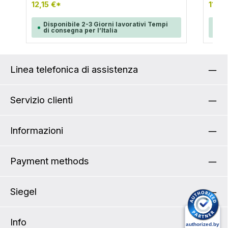
Downt
12,15 €*
11,99
Bike-
un lu
Disponibile 2-3 Giorni lavorativi Tempi
Di
lucche
di consegna per l’Italia
di
2 x 7
Materi
Linea telefonica di assistenza
Servizio clienti
Informazioni
Payment methods
Siegel
Info