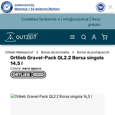
Contattaci facilmente a |
info@outzeit.at
| Reso
nuto principale
gratuito
Il ca
Ortlieb Waterproof
Borse da bicicletta
Borse da portapacchi
Ortlieb Gravel-Pack QL2.2 Borsa singola
14,5 l
Colore:
nero opaco
Salta la galleria di immagini