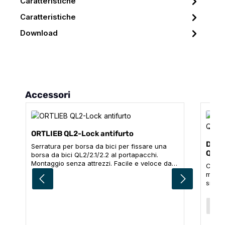
Caratteristiche
Caratteristiche
Download
Salta la galleria dei prodotti
Accessori
ORTLIEB QL2-Lock antifurto
Dispo
Serratura per borsa da bici per fissare una
QL2/
borsa da bici QL2/2.1/2.2 al portapacchi.
Montaggio senza attrezzi. Facile e veloce da
Cavo i
bloccare/sbloccare con una chiave.
monta
Compatibile fino al diametro del tubo ø 16 mm.
siste
In combinazione con E124/E125, è adatto
versio
anche per assicurare contro l'accesso rapido
Gravel
Sele
Tagl
c
al contenuto di una borsa da scooter o per
versi
fissare un casco
Bike-