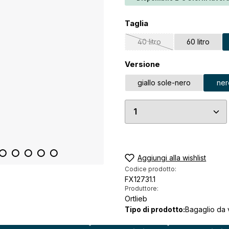
Seleziona
Taglia
40 litro
60 litro
(Questa opzione non è al 
Seleziona
Versione
giallo sole-nero
ner
Quantità del prodo
Aggiungi alla wishlist
Codice prodotto:
FX12731.1
Produttore:
Ortlieb
Tipo di prodotto:
Bagaglio da 