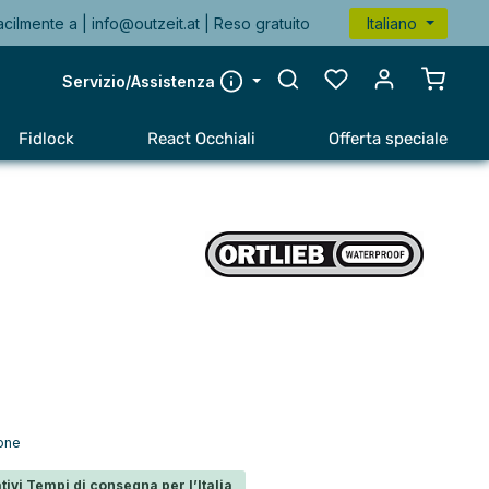
acilmente a |
info@outzeit.at
| Reso gratuito
Italiano
Il carr
Servizio/Assistenza
Fidlock
React Occhiali
Offerta speciale
ione
tivi Tempi di consegna per l’Italia