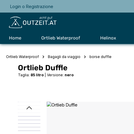
Login
o
Registrazione
Passa alla navigazione principale
Home
Ortlieb Waterproof
Helinox
Ortlieb Waterproof
Bagagli da viaggio
borse duffle
Ortlieb Duffle
Taglia:
85 litro
|
Versione:
nero
Salta la galleria di immagini