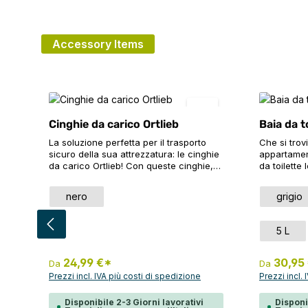
Accessory Items
Salta la galleria dei prodotti
Cinghie da carico Ortlieb
Baia da t
La soluzione perfetta per il trasporto
Che si trovi
sicuro della sua attrezzatura: le cinghie
appartamen
da carico Ortlieb! Con queste cinghie,
da toilette
può fissare facilmente i suoi Duffle alle
per riporre 
biciclette cargo con pedana o ai
durante qua
Seleziona
Selez
Colore
Color
nero
grigio
portapacchi. Le cinghie offrono una
in schiuma 
regolazione rapida e variabile della
pratica bor
lunghezza, in modo da poter fissare
anche l'int
Selez
Taglia
5 L
saldamente e in modo sicuro il suo
Oltre all'a
carico, indipendentemente da quanto
vari scompa
sia grande o piccolo. Ma non è tutto: le
consentono 
24,99 €*
30,95
Da
Da
cinghie Cargo sono versatili. Può
utensili. L
Prezzi incl. IVA più costi di spedizione
Prezzi incl.
utilizzarle anche senza borse per
integrato 
fissare gli oggetti più grandi, con una
portasciug
Disponibile 2-3 Giorni lavorativi
Disponi
lunghezza della cinghia fino a 320 cm.
bagno o al