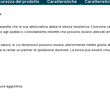
curezza del prodotto
Caratteristiche
Caratteristi
"
i aspetta che la sua attrezzatura abbia la stessa resistenza. Il borson
e agli spallacci comodamente imbottiti che possono essere utilizzati a
atura, le cui dimensioni possono essere ulteriormente ridotte grazie al
ne la rende un partner di spedizione durevole. La borsa può essere chi
tura aggiuntiva