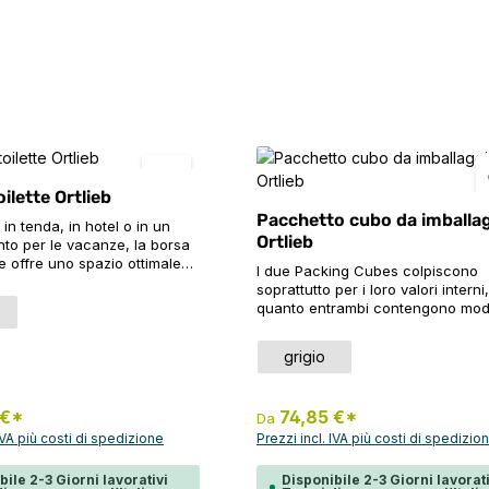
oilette Ortlieb
Pacchetto cubo da imballa
 in tenda, in hotel o in un
Ortlieb
to per le vacanze, la borsa
 le offre uno spazio ottimale
I due Packing Cubes colpiscono
i suoi articoli da toilette
soprattutto per i loro valori interni,
lsiasi viaggio. L'imbottitura
iona
e
quanto entrambi contengono model
a tutto tondo stabilizza la
piegatura brevettati che rendono
sa da toilette e protegge
l'imballaggio senza pieghe e sen
Seleziona
Colore
erno dalla pressione esterna.
grigio
iona
ingombro un gioco da ragazzi. C
mpio scomparto principale,
volume di sei litri, il Packing Cube
rti a scorrimento le
ideale per trasportare camicie o
di organizzare i suoi
 €*
74,85 €*
Da
magliette. Il volume di dodici litri d
a borsa leggera con specchio
Packing Cube L permette di trasp
 IVA più costi di spedizione
Prezzi incl. IVA più costi di spedizio
può essere appesa al
con facilità giacche, maglioni, sc
amani, allo specchio del
pantaloni durante i suoi viaggi. La
bile 2-3 Giorni lavorativi
Disponibile 2-3 Giorni lavorati
 lavabo grazie ad un gancio.