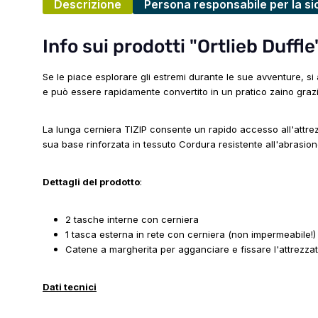
Descrizione
Persona responsabile per la si
Info sui prodotti "Ortlieb Duffle
Se le piace esplorare gli estremi durante le sue avventure, s
e può essere rapidamente convertito in un pratico zaino grazi
La lunga cerniera TIZIP consente un rapido accesso all'attrezz
sua base rinforzata in tessuto Cordura resistente all'abrasio
Dettagli del prodotto
:
2 tasche interne con cerniera
1 tasca esterna in rete con cerniera (non impermeabile!)
Catene a margherita per agganciare e fissare l'attrezza
Dati tecnici