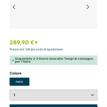
289,90 €*
Prezzi incl. IVA più costi di spedizione
Disponibile 2-3 Giorni lavorativi Tempi di consegna
per l’Italia
Seleziona
Colore
nero
Quantità del prodotto: inserisci la quantità desid