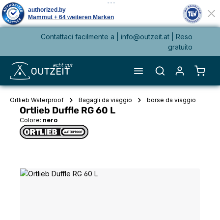
Contattaci facilmente a |
info@outzeit.at
| Reso
nuto principale
gratuito
Il ca
Ortlieb Waterproof
Bagagli da viaggio
borse da viaggio
Ortlieb Duffle RG 60 L
Colore:
nero
Salta la galleria di immagini