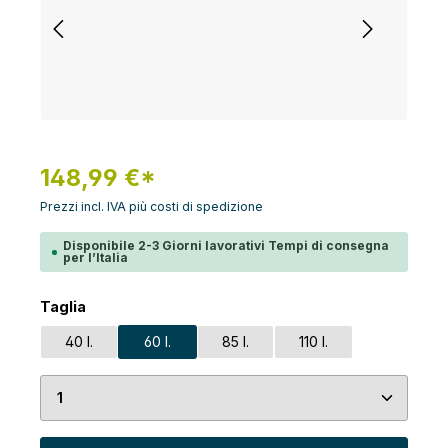
148,99 €*
Prezzi incl. IVA più costi di spedizione
Disponibile 2-3 Giorni lavorativi Tempi di consegna
per l’Italia
Seleziona
Taglia
40 l.
60 l.
85 l.
110 l.
Quantità del prodotto: inserisci la quantità desid