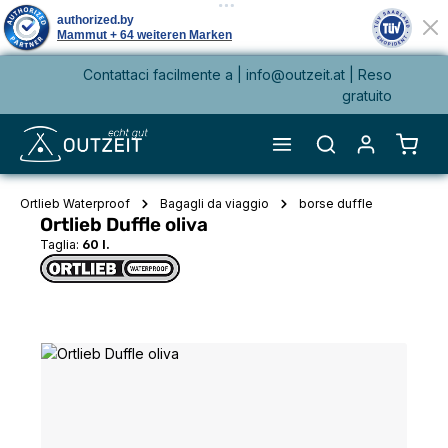
Contattaci facilmente a |
info@outzeit.at
| Reso
nuto principale
gratuito
Il ca
Ortlieb Waterproof
Bagagli da viaggio
borse duffle
Ortlieb Duffle oliva
Taglia:
60 l.
Salta la galleria di immagini