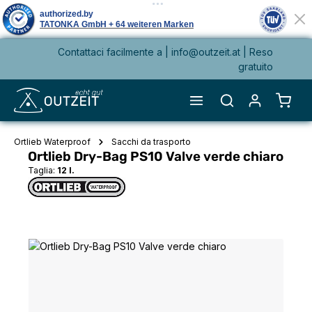
Contattaci facilmente a |
info@outzeit.at
| Reso
nuto principale
gratuito
Il ca
Ortlieb Waterproof
Sacchi da trasporto
Ortlieb Dry-Bag PS10 Valve verde chiaro
Taglia:
12 l.
Salta la galleria di immagini