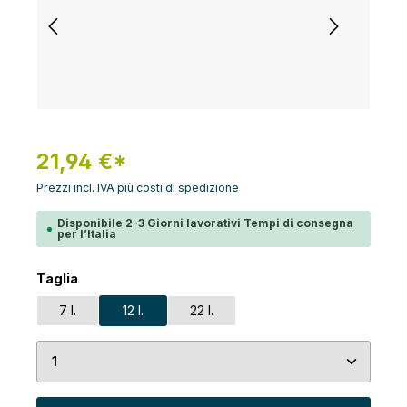
21,94 €*
Prezzi incl. IVA più costi di spedizione
Disponibile 2-3 Giorni lavorativi Tempi di consegna
per l’Italia
Seleziona
Taglia
7 l.
12 l.
22 l.
Quantità del prodotto: inserisci la quantità desid