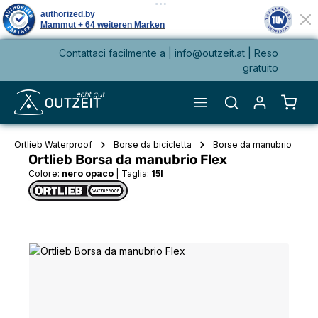
Contattaci facilmente a |
info@outzeit.at
| Reso
nuto principale
gratuito
Il ca
Ortlieb Waterproof
Borse da bicicletta
Borse da manubrio
Ortlieb Borsa da manubrio Flex
Colore:
nero opaco
|
Taglia:
15l
Salta la galleria di immagini