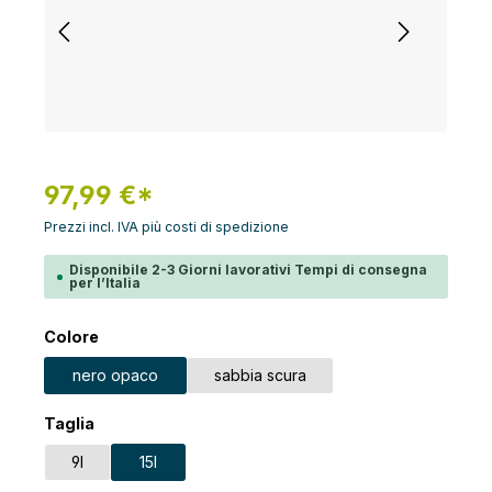
97,99 €*
Prezzi incl. IVA più costi di spedizione
Disponibile 2-3 Giorni lavorativi Tempi di consegna
per l’Italia
Seleziona
Colore
nero opaco
sabbia scura
Seleziona
Taglia
9l
15l