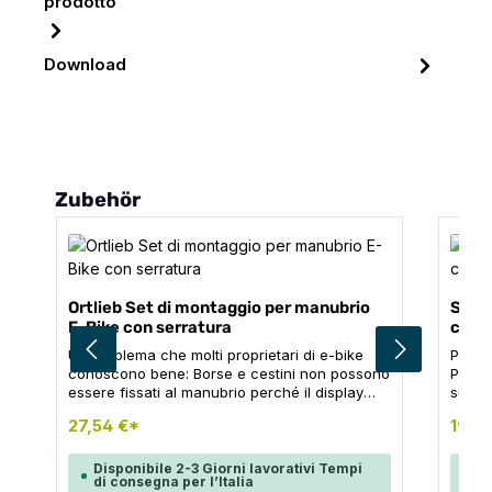
prodotto
Download
Salta la galleria dei prodotti
Zubehör
Ortlieb Set di montaggio per manubrio
Set d
E-Bike con serratura
con 
Un problema che molti proprietari di e-bike
Per tu
conoscono bene: Borse e cestini non possono
Pocke
essere fissati al manubrio perché il display
sua b
della e-bike si trova al centro del manubrio. Il
manub
27,54 €*
19,9
set di montaggio per e-bike di ORTLIEB offre
secon
una soluzione elegante a questo problema,
con s
senza dover spostare il display. L'adattatore
separ
Disponibile 2-3 Giorni lavorativi Tempi
Di
di consegna per l’Italia
di
con serratura viene montato sul manubrio
annot