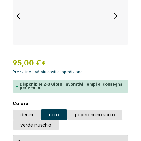
95,00 €*
Prezzi incl. IVA più costi di spedizione
Disponibile 2-3 Giorni lavorativi Tempi di consegna
per l’Italia
Seleziona
Colore
denim
nero
peperoncino scuro
verde muschio
Quantità del prodotto: inserisci la quantità desid