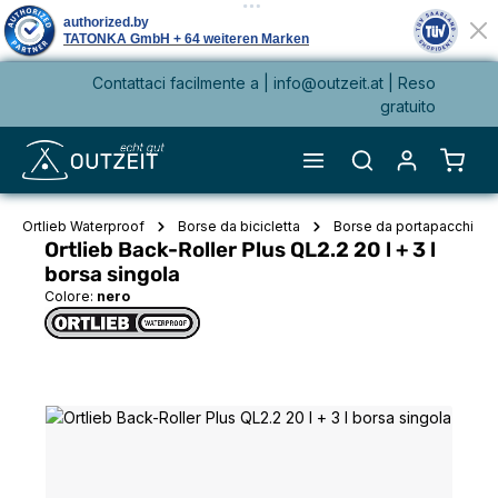
Contattaci facilmente a |
info@outzeit.at
| Reso
nuto principale
gratuito
Il ca
Ortlieb Waterproof
Borse da bicicletta
Borse da portapacchi
Ortlieb Back-Roller Plus QL2.2 20 l + 3 l
borsa singola
Colore:
nero
Salta la galleria di immagini