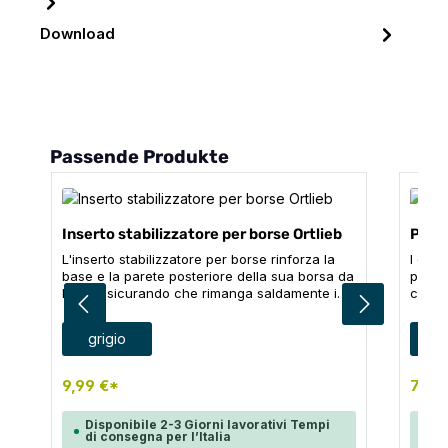
Download
Salta la galleria dei prodotti
Passende Produkte
Inserto stabilizzatore per borse Ortlieb
Pacch
L'inserto stabilizzatore per borse rinforza la
I due
base e la parete posteriore della sua borsa da
per i 
bici, assicurando che rimanga saldamente in
conte
piedi quando è parcheggiata. Inoltre,
che r
ammortizza la parte inferiore della borsa, in
senza
Seleziona
Sele
Colore
Colo
grigio
g
modo che la sua attrezzatura non solo sia
volume
imballata in modo impermeabile, ma anche
per tr
protetta dagli urti. Il tessuto in nylon di colore
di dod
9,99 €*
74,8
chiaro assicura che lei possa vedere
traspo
facilmente il contenuto della borsa, rendendo
scarpe
Disponibile 2-3 Giorni lavorativi Tempi
Di
facile trovare la sua attrezzatura. Il pratico
terza 
di consegna per l’Italia
di
inserto è compatibile con tutti i modelli Back-
perfet