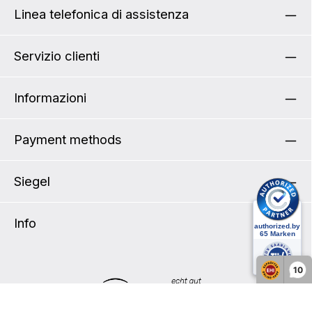
utilizzare con l'Inserto Stabilizzante Pannier.
Linea telefonica di assistenza
Servizio clienti
Informazioni
Payment methods
Siegel
Info
10