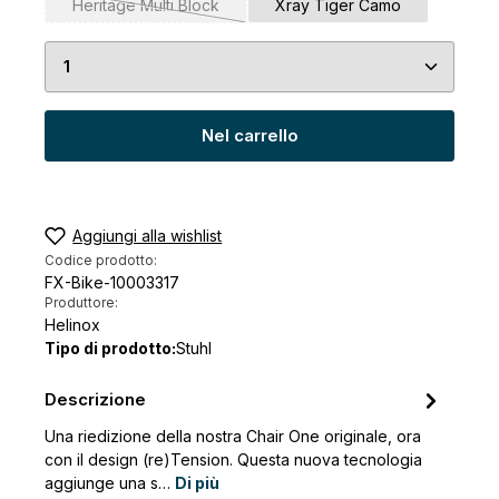
Heritage Multi Block
Xray Tiger Camo
(Questa opzione non è al momento disponibile.)
Quantità del prodotto: inserisci la quantità desid
Nel carrello
Aggiungi alla wishlist
Codice prodotto:
FX-Bike-10003317
Produttore:
Helinox
Tipo di prodotto:
Stuhl
Descrizione
Una riedizione della nostra Chair One originale, ora
con il design (re)Tension. Questa nuova tecnologia
aggiunge una s…
Di più