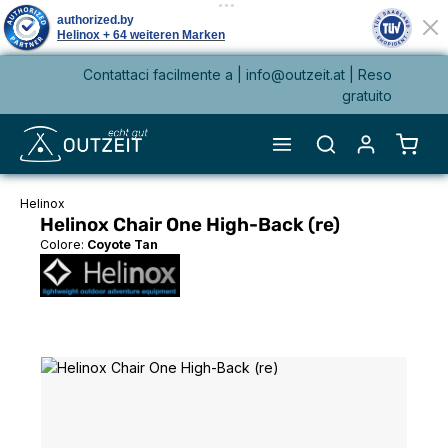
Contattaci facilmente a |
info@outzeit.at
| Reso
nuto principale
gratuito
Il ca
Helinox
Helinox Chair One High-Back (re)
Colore:
Coyote Tan
Salta la galleria di immagini