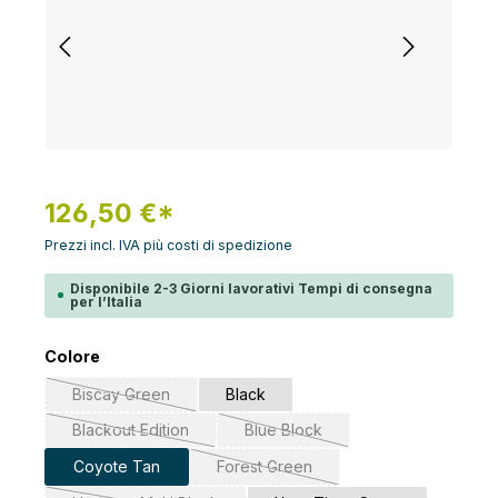
126,50 €*
Prezzi incl. IVA più costi di spedizione
Disponibile 2-3 Giorni lavorativi Tempi di consegna
per l’Italia
Seleziona
Colore
Biscay Green
Black
(Questa opzione non è al momento disponibile.)
Blackout Edition
Blue Block
(Questa opzione non è al momento disponibile.)
(Questa opzione non è al moment
Coyote Tan
Forest Green
(Questa opzione non è al momento d