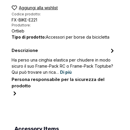
Aggiungi alla wishlist
Codice prodotto:
FX-BIKE-E221
Produttore:
Ortlieb
Tipo di prodotto:
Accessori per borse da bicicletta
Descrizione
Ha perso una cinghia elastica per chiudere in modo
sicuro il suo Frame-Pack RC o Frame-Pack Toptube?
Qui può trovare un rica…
Di più
Persona responsabile per la sicurezza del
prodotto
Salta la galleria dei prodotti
Accessory Items