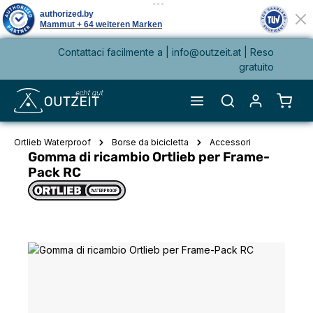
Contattaci facilmente a |
info@outzeit.at
| Reso
nuto principale
gratuito
Il ca
Ortlieb Waterproof
Borse da bicicletta
Accessori
Gomma di ricambio Ortlieb per Frame-
Pack RC
Salta la galleria di immagini