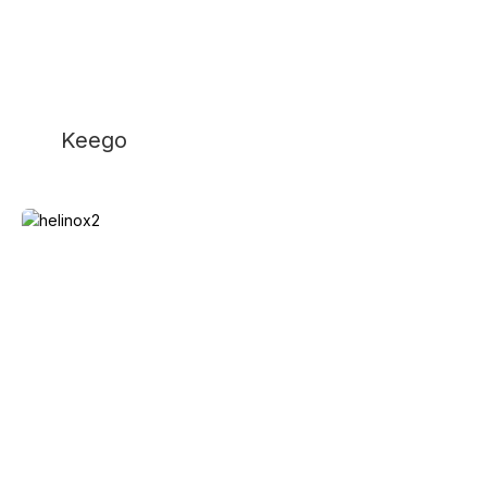
Keego
Helinox