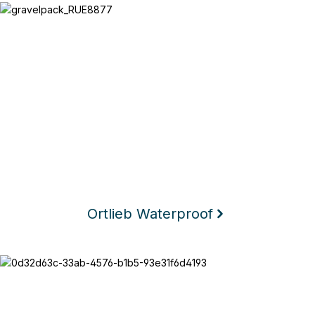
Ortlieb Waterproof
Ortlieb Waterproof
Texlock