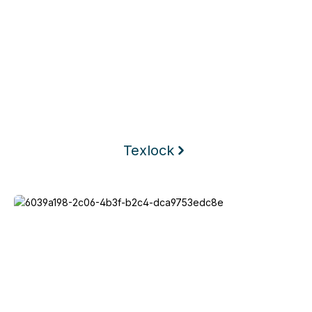
Texlock
Keego