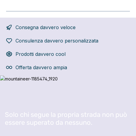
Consegna davvero veloce
Consulenza davvero personalizzata
Prodotti davvero cool
Offerta davvero ampia
Salta la galleria di immagini
Solo chi segue la propria strada non può
essere superato da nessuno.