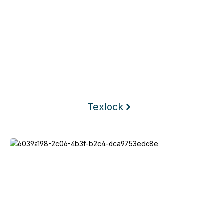
Texlock
Keego