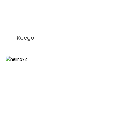
Keego
Helinox