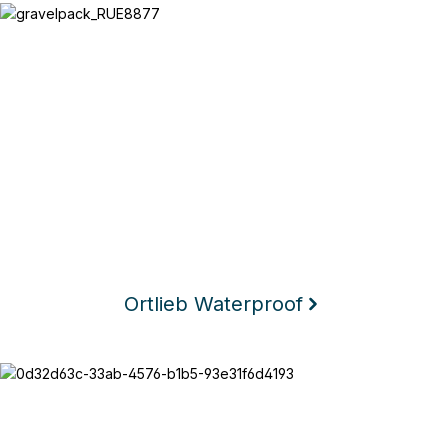
Ortlieb Waterproof
Ortlieb Waterproof
Texlock