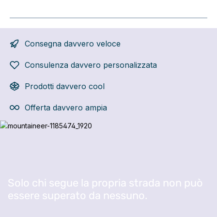
Consegna davvero veloce
Consulenza davvero personalizzata
Prodotti davvero cool
Offerta davvero ampia
Salta la galleria di immagini
Solo chi segue la propria strada non può
essere superato da nessuno.