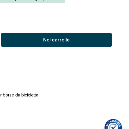
tto: inserisci la quantità desiderata o u
Nel carrello
r borse da bicicletta