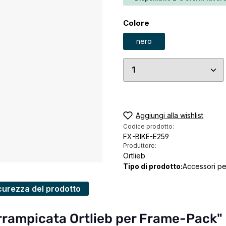
Seleziona
Colore
nero
Quantità del prodo
Aggiungi alla wishlist
Codice prodotto:
FX-BIKE-E259
Produttore:
Ortlieb
Tipo di prodotto:
Accessori pe
curezza del prodotto
 arrampicata Ortlieb per Frame-Pack"