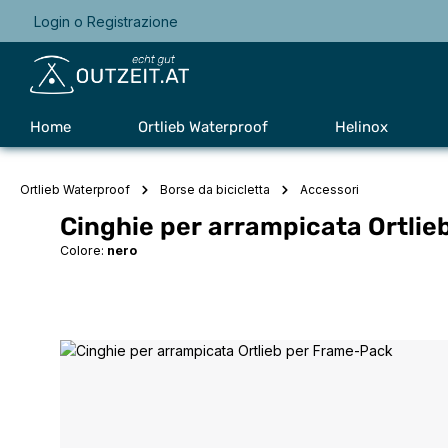
Login
o
Registrazione
Passa alla navigazione principale
Home
Ortlieb Waterproof
Helinox
Ortlieb Waterproof
Borse da bicicletta
Accessori
Cinghie per arrampicata Ortli
Colore:
nero
Salta la galleria di immagini