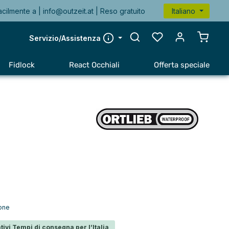
acilmente a |
info@outzeit.at
| Reso gratuito
Italiano
Il carr
Servizio/Assistenza
Fidlock
React Occhiali
Offerta speciale
ione
tivi Tempi di consegna per l’Italia