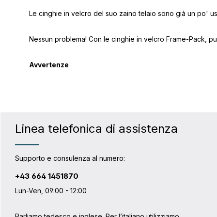
Le cinghie in velcro del suo zaino telaio sono già un po' u
Nessun problema! Con le cinghie in velcro Frame-Pack, può
Avvertenze
Linea telefonica di assistenza
Supporto e consulenza al numero:
+43 664 1451870
Lun-Ven, 09:00 - 12:00
Parliamo tedesco e inglese. Per l’italiano utilizziamo