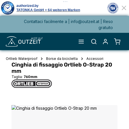
Contattaci facilmente a |
info@outzeit.at
| Reso
nuto principale
gratuito
Il ca
Ortlieb Waterproof
Borse da bicicletta
Accessori
Cinghia di fissaggio Ortlieb O-Strap 20
mm
Taglia:
760mm
Salta la galleria di immagini