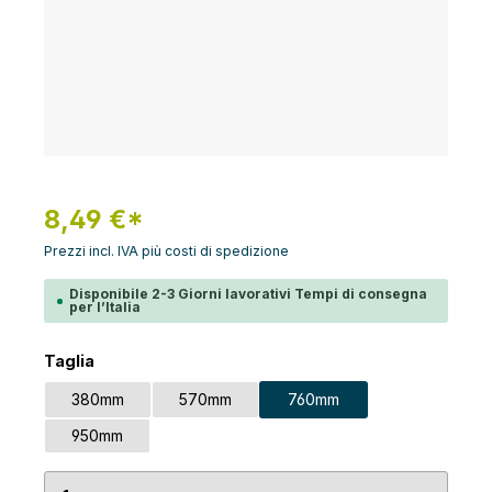
8,49 €*
Prezzi incl. IVA più costi di spedizione
Disponibile 2-3 Giorni lavorativi Tempi di consegna
per l’Italia
Seleziona
Taglia
380mm
570mm
760mm
950mm
Quantità del prodotto: inserisci la quantità desid