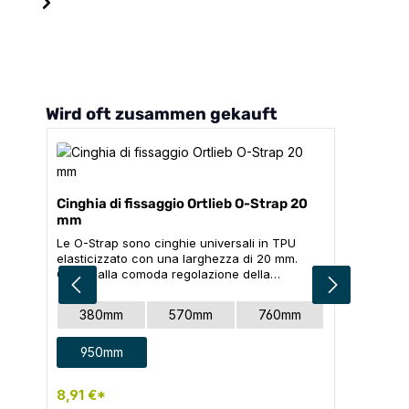
Salta la galleria dei prodotti
Wird oft zusammen gekauft
Cinghia di fissaggio Ortlieb O-Strap 20
mm
Le O-Strap sono cinghie universali in TPU
elasticizzato con una larghezza di 20 mm.
Grazie alla comoda regolazione della
lunghezza, possono essere utilizzate in diversi
modi per fissare in modo sicuro qualsiasi
Seleziona
Taglia
380mm
570mm
760mm
attrezzatura alla bicicletta o per altre attività
all'aperto. La lunghezza può essere regolata
anche su entrambe le estremità della cinghia.
950mm
8,91 €*