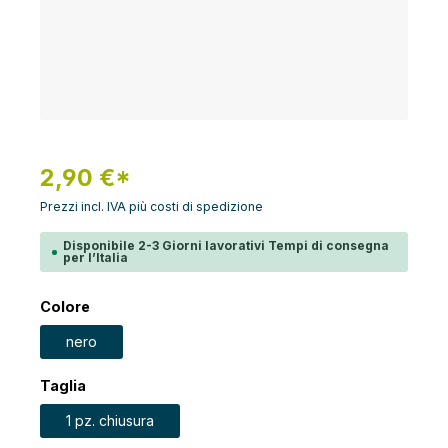
2,90 €*
Prezzi incl. IVA più costi di spedizione
Disponibile 2-3 Giorni lavorativi Tempi di consegna
per l’Italia
Seleziona
Colore
nero
Seleziona
Taglia
1 pz. chiusura