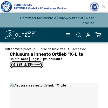
Contattaci facilmente a |
info@outzeit.at
| Reso
nuto principale
gratuito
Il ca
Ortlieb Waterproof
Borse da bicicletta
Accessori
Chiusura a innesto Ortlieb "X-Lite
Colore:
nero
|
Taglia:
1 pz. chiusura
Salta la galleria di immagini