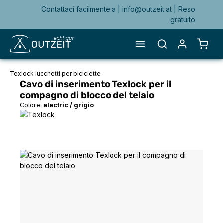
Contattaci facilmente a |
info@outzeit.at
| Reso
nuto principale
gratuito
Il ca
Texlock lucchetti per biciclette
Cavo di inserimento Texlock per il
compagno di blocco del telaio
Colore:
electric / grigio
Salta la galleria di immagini