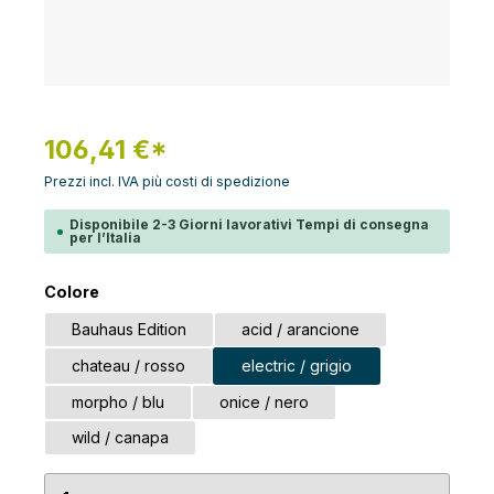
106,41 €*
Prezzi incl. IVA più costi di spedizione
Disponibile 2-3 Giorni lavorativi Tempi di consegna
per l’Italia
Seleziona
Colore
Bauhaus Edition
acid / arancione
chateau / rosso
electric / grigio
morpho / blu
onice / nero