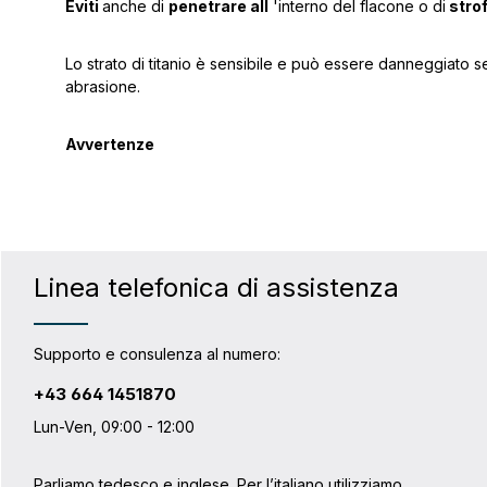
Eviti
anche di
penetrare all
'interno del flacone o di
strof
Lo strato di titanio è sensibile e può essere danneggiato 
abrasione.
Avvertenze
Linea telefonica di assistenza
Supporto e consulenza al numero:
+43 664 1451870
Lun-Ven, 09:00 - 12:00
Parliamo tedesco e inglese. Per l’italiano utilizziamo