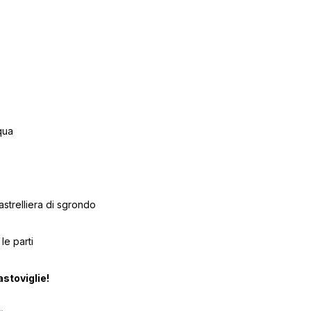
qua
rastrelliera di sgrondo
le parti
astoviglie!