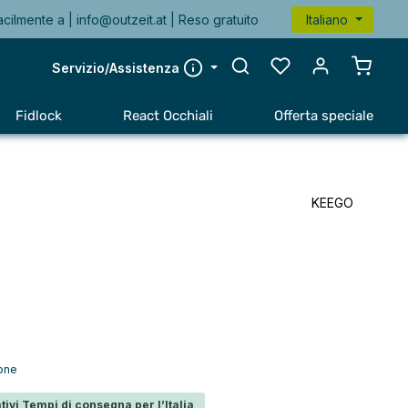
acilmente a |
info@outzeit.at
| Reso gratuito
Italiano
Il carr
Servizio/Assistenza
Fidlock
React Occhiali
Offerta speciale
KEEGO
ione
tivi Tempi di consegna per l’Italia