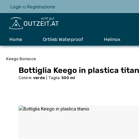
Login
o
Registrazione
Passa alla navigazione principale
Home
Ortlieb Waterproof
Helinox
Keego Borracce
Bottiglia Keego in plastica titan
Colore:
verde
|
Taglia:
500 ml
Salta la galleria di immagini