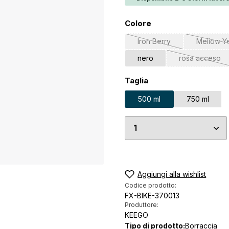
Seleziona
Colore
Iron Berry
Mellow Y
(Questa opzione non è a
(Q
nero
rosa acceso
(Questa o
Seleziona
Taglia
500 ml
750 ml
Quantità del prodo
Aggiungi alla wishlist
Codice prodotto:
FX-BIKE-370013
Produttore:
KEEGO
Tipo di prodotto:
Borraccia