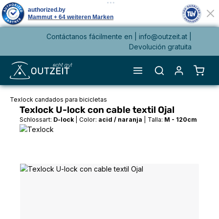
Contáctanos fácilmente en |
info@outzeit.at
|
enido principal
Devolución gratuita
El ca
Texlock candados para bicicletas
Texlock U-lock con cable textil Ojal
Schlossart:
D-lock
|
Color:
acid / naranja
|
Talla:
M - 120cm
Omitir galería de imágenes