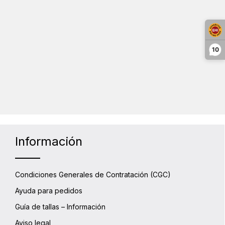
d deseada o usa los botones para aumen
10
Información
Condiciones Generales de Contratación (CGC)
Ayuda para pedidos
Guía de tallas – Información
Aviso legal