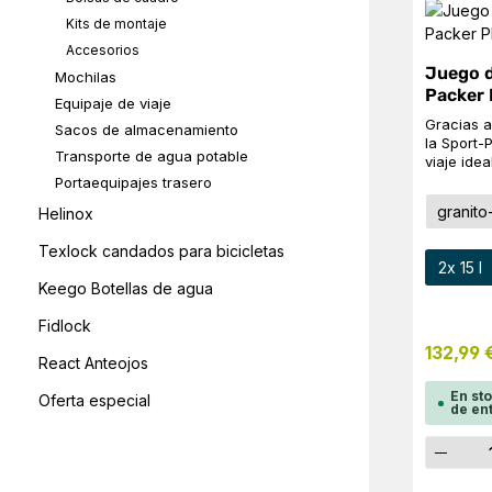
Kits de montaje
Accesorios
Juego d
Mochilas
Packer 
Equipaje de viaje
Gracias a
Sacos de almacenamiento
la Sport-
Transporte de agua potable
viaje ide
alforja tr
Portaequipajes trasero
infantile
Sele
Color
granito
Helinox
suspensió
colocar y 
Texlock candados para bicicletas
rápida y s
Sele
Talla
2x 15 l
Correa p
Keego Botellas de agua
Pies de a
Espacio 
Fidlock
bajo la ta
3M Scotchlite Datos técnic
132,99 
React Anteojos
x 15 LPes
Fondo: 25
En st
Oferta especial
de en
Canti