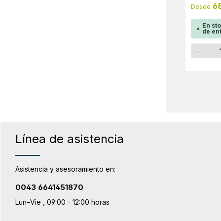
aventura.
6
Desde
Quick-Loc
y sencilla
En st
para su e
de en
abrir y ce
preocupar
Canti
del producto: reflectores 3
en los do
de la bols
cremallera
técnicos 
gAncho x 
cmCapacid
PS36C
Línea de asistencia
Asistencia y asesoramiento en:
0043 6641451870
Lun–Vie , 09:00 - 12:00 horas