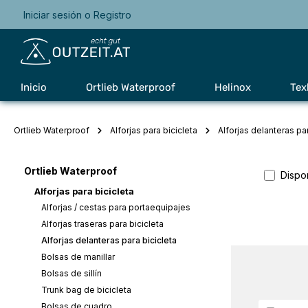
Iniciar sesión
o
Registro
Saltar a la navegación principal
Inicio
Ortlieb Waterproof
Helinox
Tex
Ortlieb Waterproof
Alforjas para bicicleta
Alforjas delanteras par
Ortlieb Waterproof
Dispo
Alforjas para bicicleta
Alforjas / cestas para portaequipajes
Alforjas traseras para bicicleta
Alforjas delanteras para bicicleta
Bolsas de manillar
Bolsas de sillín
Trunk bag de bicicleta
Bolsas de cuadro