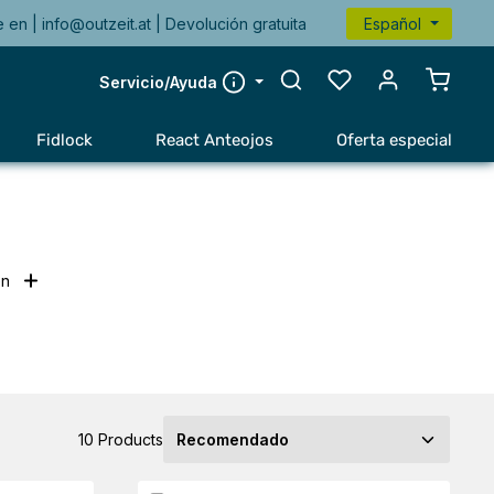
e en |
info@outzeit.at
| Devolución gratuita
Español
El carr
Servicio/Ayuda
Fidlock
React Anteojos
Oferta especial
en
10 Products