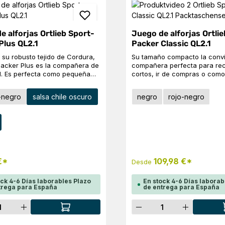
e alforjas Ortlieb Sport-
Juego de alforjas Ortli
Plus QL2.1
Packer Classic QL2.1
 su robusto tejido de Cordura,
Su tamaño compacto la convi
Packer Plus es la compañera de
compañera perfecta para rec
al. Es perfecta como pequeña
cortos, ir de compras o como
asera o para bicicletas
alforja en la bicicleta de un 
s. Con la ayuda del sistema de
al sistema de suspensión Qui
ccione
Seleccione
Color
-negro
salsa chile oscuro
negro
rojo-negro
n Quick-Lock2.1, se puede
puede acoplarse y desacopla
retirar de la bicicleta de forma
bicicleta de forma rápida y se
encilla. Detalles del producto:
Detalles del producto: Correa para el
ccione
ara el hombro con mosquetón
hombro con mosquetón Pies 
poyo en la base de la bolsa
en la base de la bolsa Bolsillo
de almacenamiento con cordón
Espacio de almacenamiento c
pa Bolsillo interior reflectores
bajo la tapa Reflectores Datos técnicos
os Volumen: 2
Volumen: 2 x 15 LPeso: 2 x 87
€*
109,98 €*
Desde
o: 2 x 840 gAncho x Alto x
Pr: 25 x 40 x 14 cm Material:
 x 40 x 15 cmMaterial: PS36C
PS490
ock 4-6 Días laborables Plazo
En stock 4-6 Días laborab
trega para España
de entrega para España
dad del producto: introduce la cantida
Cantidad del pro