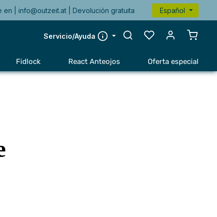
e en |
info@outzeit.at
| Devolución gratuita
Español
El carr
Servicio/Ayuda
Fidlock
React Anteojos
Oferta especial
e