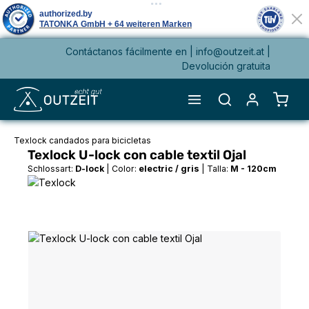
Contáctanos fácilmente en |
info@outzeit.at
|
enido principal
Devolución gratuita
El ca
Texlock candados para bicicletas
Texlock U-lock con cable textil Ojal
Schlossart:
D-lock
|
Color:
electric / gris
|
Talla:
M - 120cm
Omitir galería de imágenes