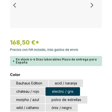
168,50 €*
Precios con IVA incluido, más gastos de envío
En stock 4-6 Días laborables Plazo de entrega para
España
Seleccione
Color
Bauhaus Edition
acid / naranja
chateau / rojo
electric / gris
morpho / azul
polvo de estrellas
wild / cáñamo
ónix / negro