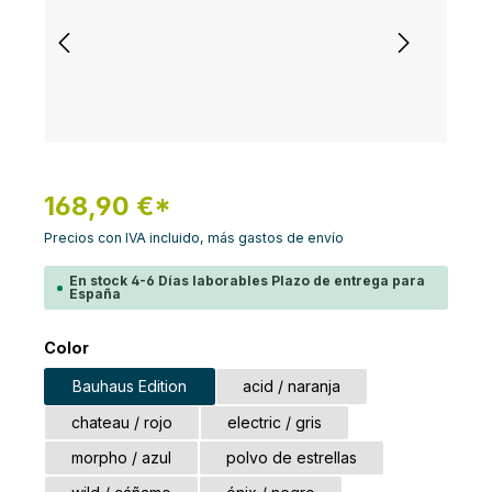
168,90 €*
Precios con IVA incluido, más gastos de envío
En stock 4-6 Días laborables Plazo de entrega para
España
Seleccione
Color
Bauhaus Edition
acid / naranja
chateau / rojo
electric / gris
morpho / azul
polvo de estrellas