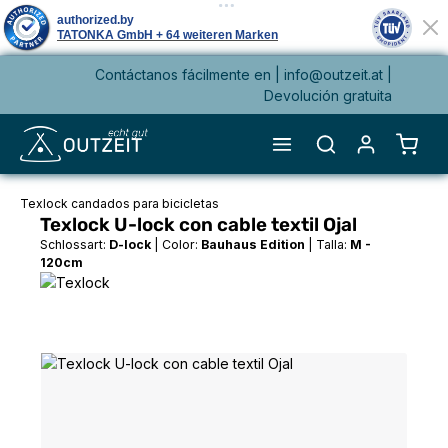
Contáctanos fácilmente en |
info@outzeit.at
|
enido principal
Devolución gratuita
El ca
Texlock candados para bicicletas
Texlock U-lock con cable textil Ojal
Schlossart:
D-lock
|
Color:
Bauhaus Edition
|
Talla:
M -
120cm
Omitir galería de imágenes