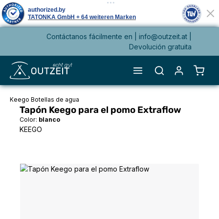
Contáctanos fácilmente en |
info@outzeit.at
|
enido principal
Devolución gratuita
El ca
Keego Botellas de agua
Tapón Keego para el pomo Extraflow
Color:
blanco
KEEGO
Omitir galería de imágenes