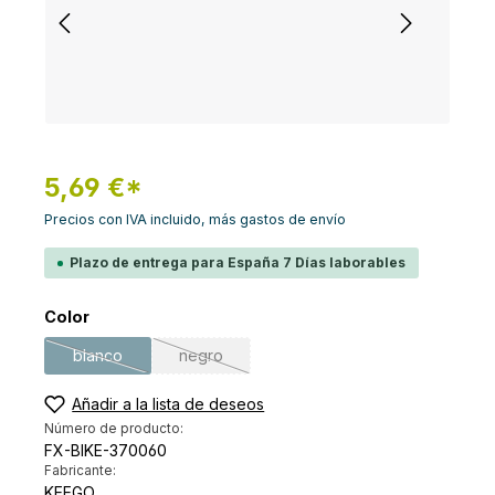
5,69 €*
Precios con IVA incluido, más gastos de envío
Plazo de entrega para España 7 Días laborables
Seleccione
Color
blanco
negro
(Esta opción no está disponible en este momento.)
(Esta opción no está disponible en este mom
Añadir a la lista de deseos
Número de producto:
FX-BIKE-370060
Fabricante:
KEEGO