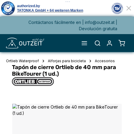
Contáctanos fácilmente en |
info@outzeit.at
|
enido principal
Devolución gratuita
El ca
Ortlieb Waterproof
Alforjas para bicicleta
Accesorios
Tapón de cierre Ortlieb de 40 mm para
BikeTourer (1 ud.)
Omitir galería de imágenes