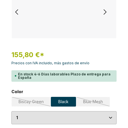
155,80 €*
Precios con IVA incluido, más gastos de envío
En stock 4-6 Días laborables Plazo de entrega para
España
Seleccione
Color
Biscay Green
Black
Blue Mesh
(Esta opción no está disponible en este momento.)
(Esta opción no está
Cantidad del producto: introduce la cantidad de