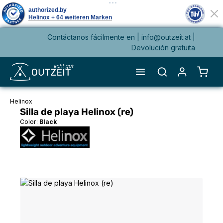
Contáctanos fácilmente en |
info@outzeit.at
|
enido principal
Devolución gratuita
El ca
Helinox
Silla de playa Helinox (re)
Color:
Black
Omitir galería de imágenes