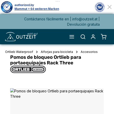
Contáctanos fácilmente en |
info@outzeit.at
|
enido principal
Devolución gratuita
El ca
Ortlieb Waterproof
Alforjas para bicicleta
Accesorios
Pomos de bloqueo Ortlieb para
portaequipajes Rack Three
Omitir galería de imágenes