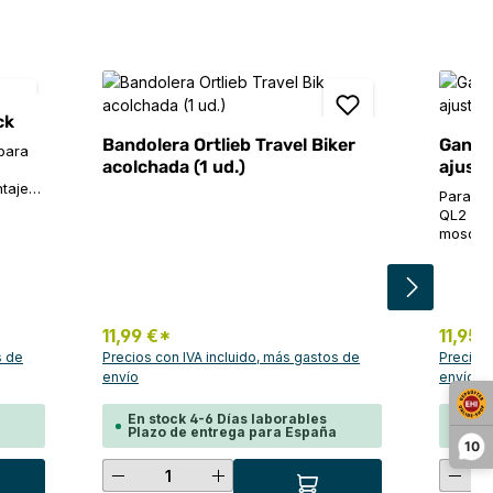
ck
Bandolera Ortlieb Travel Biker
Gancho
para
acolchada (1 ud.)
ajusta
ntaje
Para to
e
QL2 y Q
ve.
mosque
 16 mm
su port
mayor d
a
simplem
 al
mm de O
er o
insertos). C
11,99 €*
11,95 
QL2.1 (
s de
Precios con IVA incluido, más gastos de
Precios 
envío
envío
En stock 4-6 Días laborables
En s
a
Plazo de entrega para España
Pla
10
 para aumentar o disminuir la cantidad
 deseada o usa los botones para aument
cto: introduce la cantidad deseada o u
Cantidad del producto: introdu
Cant