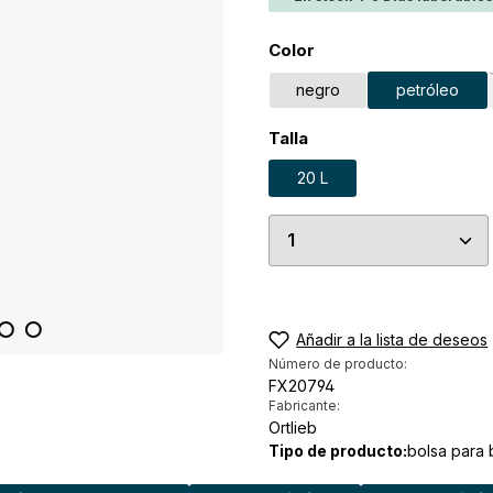
Seleccione
Color
negro
petróleo
Seleccione
Talla
20 L
Cantidad del prod
Añadir a la lista de deseos
Número de producto:
FX20794
Fabricante:
Ortlieb
Tipo de producto:
bolsa para b