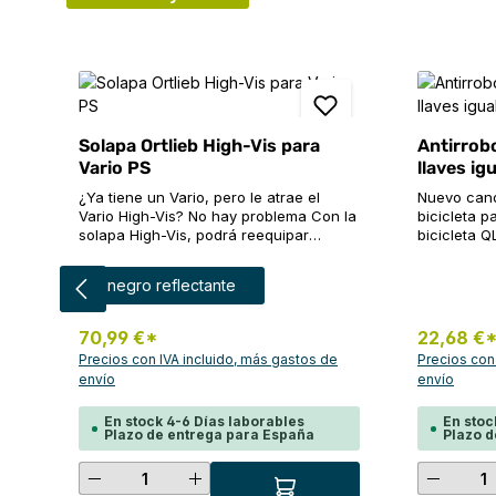
Omitir la galería de productos
Solapa Ortlieb High-Vis para
Antirrob
Vario PS
llaves ig
¿Ya tiene un Vario, pero le atrae el
Nuevo cand
Vario High-Vis? No hay problema Con la
bicicleta 
solapa High-Vis, podrá reequipar
bicicleta Q
fácilmente su Vario y convertirlo en un
puede insta
auténtico héroe de la oscuridad. Por
rápido y fá
Seleccione
Color
negro reflectante
supuesto, la solapa High-Vis es igual de
una llave;
práctica que todas las demás solapas
hasta 16 m
Vario, independientemente del color y
combinació
70,99 €*
22,68 €
del sistema de cierre: un bolsillo
es adecuad
Precios con IVA incluido, más gastos de
Precios con
integrado proporciona espacio de
acceso ráp
envío
envío
almacenamiento adicional y un bolsillo
bolsa de s
exterior con cremallera ofrece espacio
casco. Entrega: dos candados con
En stock 4-6 Días laborables
En stoc
para objetos más pequeños, como un
cerraduras 
Plazo de entrega para España
Plazo d
teléfono inteligente o las llaves. La
conversión es muy sencilla El proceso
Cantidad del producto: introduce
Cantid
completo se describe claramente en las