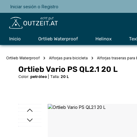
Iniciar sesión
o
Registro
Saltar a la navegación principal
Inicio
Ortlieb Waterproof
Helinox
Tex
Ortlieb Waterproof
Alforjas para bicicleta
Alforjas traseras para 
Ortlieb Vario PS QL2.1 20 L
Color:
petróleo
|
Talla:
20 L
Omitir galería de imágenes