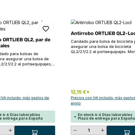
Antirrobo ORTLIEB QL2-Lo
o ORTLIEB QL2, par de
Candado para bolsa de bicicleta 
uales
asegurar una bolsa de bicicleta
QL2/2.1/2.2 al portaequipajes. Mo
ado para bolsas de
sin herramientas. Rápido y fácil d
para asegurar una bolsa de
bloquear/desbloquear con una lla
L2/2.1/2.2 al portaequipajes;
Compatible con tubos de hasta ø
larse sin herramientas;
de diámetro. En combinación con
cil de bloquear y abrir con
E124/E125 también adecuado par
 compatible con tubos de
asegurar contra el acceso rápido
m de diámetro; en
contenido de una bolsa de scoot
n con el E124/E125 también
*
12,15 €*
para asegurar un casco
o para asegurar contra el
 IVA incluido, más gastos de
Precios con IVA incluido, más gasto
ido al contenido de una
envío
cooter o para asegurar un
k 4-6 Días laborables
En stock 4-6 Días laborables
de igual llave
e entrega para España
Plazo de entrega para Españ
 la cantidad deseada o usa los botones
ad del producto: introduce la cantidad
Cantidad del produ