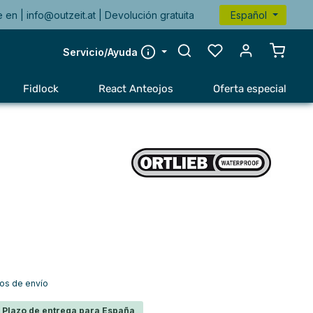
e en |
info@outzeit.at
| Devolución gratuita
Español
El carr
Servicio/Ayuda
Fidlock
React Anteojos
Oferta especial
tos de envío
s Plazo de entrega para España