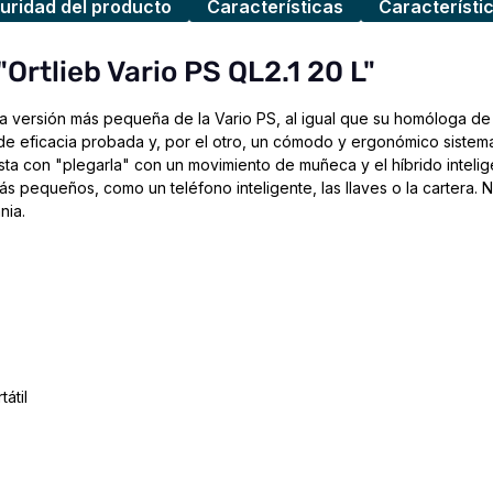
uridad del producto
Características
Característi
Ortlieb Vario PS QL2.1 20 L"
o, la versión más pequeña de la Vario PS, al igual que su homóloga d
 de eficacia probada y, por el otro, un cómodo y ergonómico sistem
sta con "plegarla" con un movimiento de muñeca y el híbrido inteligen
ás pequeños, como un teléfono inteligente, las llaves o la cartera.
nia.
átil