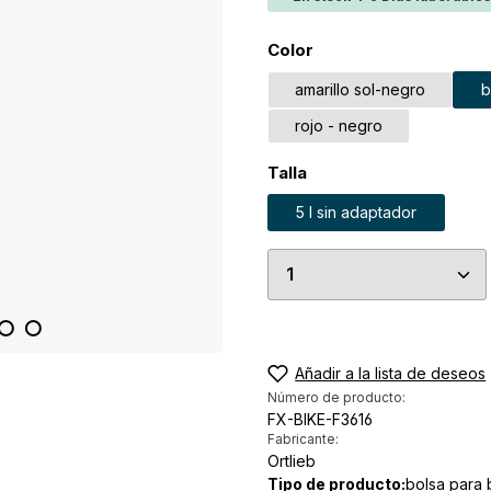
Seleccione
Color
amarillo sol-negro
b
rojo - negro
Seleccione
Talla
5 l sin adaptador
Cantidad del prod
Añadir a la lista de deseos
Número de producto:
FX-BIKE-F3616
Fabricante:
Ortlieb
Tipo de producto:
bolsa para b