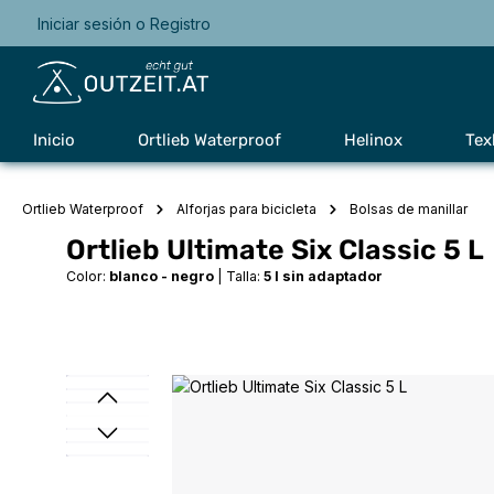
Iniciar sesión
o
Registro
Saltar a la navegación principal
Inicio
Ortlieb Waterproof
Helinox
Tex
Ortlieb Waterproof
Alforjas para bicicleta
Bolsas de manillar
Ortlieb Ultimate Six Classic 5 L
Color:
blanco - negro
|
Talla:
5 l sin adaptador
Omitir galería de imágenes