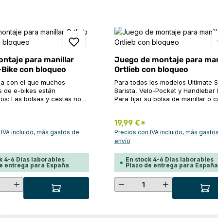
ontaje para manillar
Juego de montaje para man
E-Bike con bloqueo
Ortlieb con bloqueo
a con el que muchos
Para todos los modelos Ultimate S
s de e-bikes están
Barista, Velo-Pocket y Handlebar
dos: Las bolsas y cestas no
Para fijar su bolsa de manillar o 
ijar al manillar porque el
de manillar de forma fácil y segu
la e-bike está situado en el
una segunda bicicleta, el soporte
19,99 €*
manillar. El set de montaje
manillar con cerradura también e
e de ORTLIEB ofrece una
disponible por separado. Lo ideal
 IVA incluido, más gastos de
Precios con IVA incluido, más gasto
legante a este problema sin
que anote el número de la llave, 
envío
over el display. El adaptador
puede volver a pedirse. Contenido: 
ura se monta en el manillar
bloque de montaje con cerradura 
k 4-6 Días laborables
En stock 4-6 Días laborables
a sujeción por cable de
cable y tornillos 2x llaves
e entrega para España
Plazo de entrega para Españ
obada. Permite la fijación a
robos de bolsas y cestas de
 la cantidad deseada o usa los botones
ad del producto: introduce la cantidad
Cantidad del produ
RTLIEB en combinación con
s para e-bikes y puede
na carga máxima de 5 kg.
 adecuado para un display