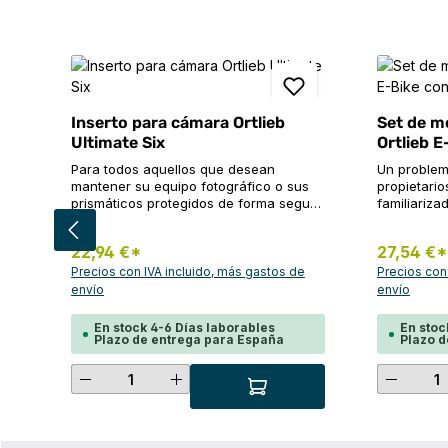
Omitir la galería de productos
Inserto para cámara Ortlieb
Set de m
Ultimate Six
Ortlieb 
Para todos aquellos que desean
Un problem
mantener su equipo fotográfico o sus
propietario
prismáticos protegidos de forma segura
familiariza
"delante del pecho". El inserto
se pueden f
fotográfico de nailon acolchado se
display de 
22,94 €*
27,54 €*
inserta simplemente en los modelos
centro del 
Ultimate2-5 y Ultimate Six (6,5, 7 y 8,5
para e-bik
Precios con IVA incluido, más gastos de
Precios con
L) y transforma la bolsa de manillar en
solución e
envío
envío
una bolsa fotográfica profesional en la
tener que m
que se puede guardar perfectamente el
con cerrad
En stock 4-6 Días laborables
En stoc
equipo fotográfico, de vídeo u óptico.
mediante l
Plazo de entrega para España
Plazo d
Detalles del producto: Organización
eficacia pr
interior variable Base reforzada
prueba de 
Cantidad del producto: introduce
Cantid
Especificaciones técnicas Peso: 190
manillar O
gAn x al x pr: 24 x 17 x 14 cmMaterial:
los display
nailon
soportar u
También es