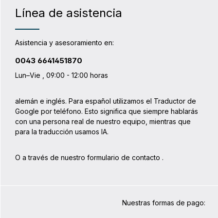
Nyon de Bo
Línea de asistencia
instruccion
producto: Para todos los diámetros de
manillar h
versiones 
Asistencia y asesoramiento en:
productos 
KLICKfix) L
0043 6641451870
manillar me
Seguridad a
Lun–Vie , 09:00 - 12:00 horas
rodado grac
del bloque
alemán e inglés. Para español utilizamos el Traductor de
Google por teléfono. Esto significa que siempre hablarás
con una persona real de nuestro equipo, mientras que
para la traducción usamos IA.
O a través de nuestro formulario de contacto
.
Nuestras formas de pago: