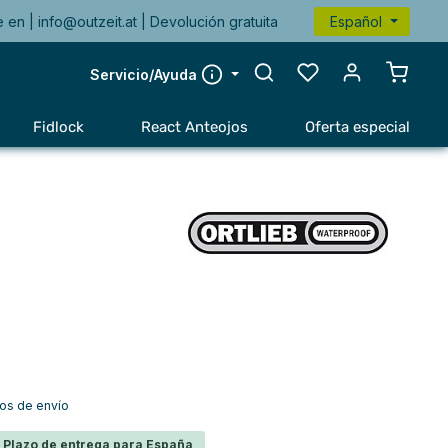
e en |
info@outzeit.at
| Devolución gratuita
Español
El carr
Servicio/Ayuda
Fidlock
React Anteojos
Oferta especial
tos de envío
s Plazo de entrega para España