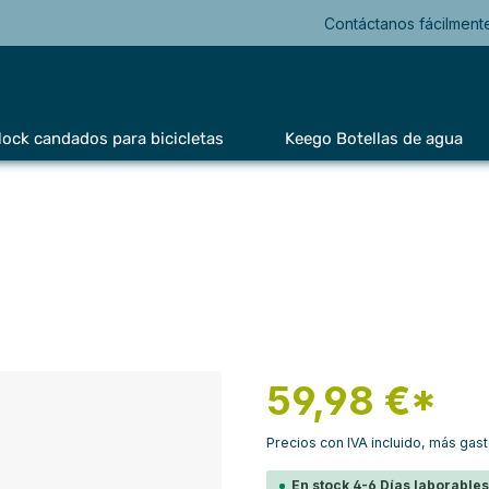
Contáctanos fácilment
lock candados para bicicletas
Keego Botellas de agua
59,98 €*
Precios con IVA incluido, más gas
En stock 4-6 Días laborable