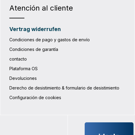
sch (véanse las
Atención al cliente
es de montaje). Detalles del
asta 31,8 mm Llave en dos
Soporte compatible con los
Vertrag widerrufen
Rixen&Kaul (sistema
as bolsas pueden fijarse al
diante el cierre integrado
Condiciones de pago y gastos de envío
dicional en el tráfico
ias a la lámina reflectante
Condiciones de garantía
 de montaje
contacto
Plataforma OS
Devoluciones
Derecho de desistimiento & formulario de desistimiento
Configuración de cookies