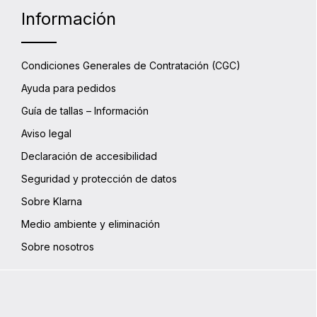
trasera
Información
película
los ray
utiliza
los for
Condiciones Generales de Contratación (CGC)
Especif
x Al: 2
Ayuda para pedidos
Guía de tallas – Información
Aviso legal
Declaración de accesibilidad
Seguridad y protección de datos
Sobre Klarna
Medio ambiente y eliminación
Sobre nosotros